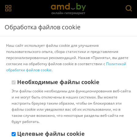
Главная
>
Каталог товаров
>
Расходные материалы для
Обработка файлов cookie
ламинаторов и брошюровщиков
>
Гелеос
Пленка для ламинирования Гелеос A3 100 мкм
Наш сайт использует файлы cookie для улучшения
LPA3-100
пользовательского опыта, сбора статистики и представления
персонализированных рекомендаций. Нажав «Принять», вы даете
согласие на обработку файлов cookie в соответствии с
Политикой
Другие товары Гелеос
обработки файлов cookie
.
Необходимые файлы cookie
Эти файлы cookie необходимы для функционирования веб-сайта
и не могут быть отключены в наших системах. Вы можете
настроить браузер таким образом, чтобы он блокировал эти
файлы cookie или уведомлял вас об их использовании, но в
таком случае возможно, что некоторые разделы веб-сайта не
будут работать.
Целевые файлы cookie