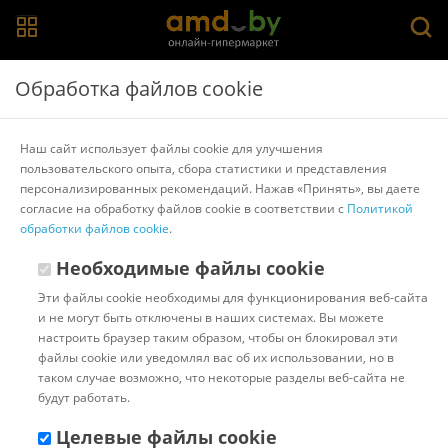
Главная
>
Каталог товаров
>
Расходные материалы для
Обработка файлов cookie
ламинаторов и брошюровщиков
>
CACTUS
Пленка для ламинирования CACTUS глянцевая A4,
Наш сайт использует файлы cookie для улучшения
125 мкм, 100 л
пользовательского опыта, сбора статистики и представления
персонализированных рекомендаций. Нажав «Принять», вы даете
согласие на обработку файлов cookie в соответствии с
Политикой
Другие товары CACTUS
обработки файлов cookie
.
Необходимые файлы cookie
Эти файлы cookie необходимы для функционирования веб-сайта
и не могут быть отключены в наших системах. Вы можете
настроить браузер таким образом, чтобы он блокировал эти
файлы cookie или уведомлял вас об их использовании, но в
таком случае возможно, что некоторые разделы веб-сайта не
будут работать.
Целевые файлы cookie