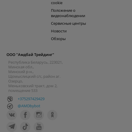
cookie
Положение о
видеонаблюдении
Сервисные центры
Новости
Обзоры
ООО "Амдбай Трейдинг"
Республика Беларусь, 223021,
Минская обл.,
Минский р-н.,
Щомыслицкий с/с, район аг.
Озерцо,
Меньковский тракт, дом 2,
помещение 533
+375297429429
@AMDbybot