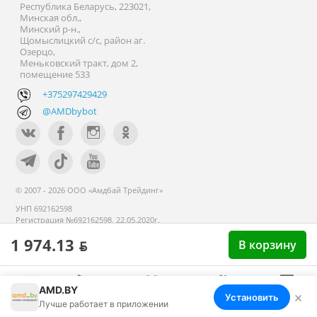
Республика Беларусь, 223021,
Минская обл.,
Минский р-н.,
Щомыслицкий с/с, район аг.
Озерцо,
Меньковский тракт, дом 2,
помещение 533
+375297429429
@AMDbybot
© 2007 - 2026 ООО «Амдбай Трейдинг»
УНП 692162598
Регистрация №692162598, 22.05.2020г.
Минский райисполком. В торговом
1 974.13 ƃ
В корзину
реестре с 14 сентября 2020г.
AMD.BY
×
Установить
Меню
Корзина
Избранное
Сравнение
Войти
Лучше работает в приложении
Номер телефона работников местных исполнительных и