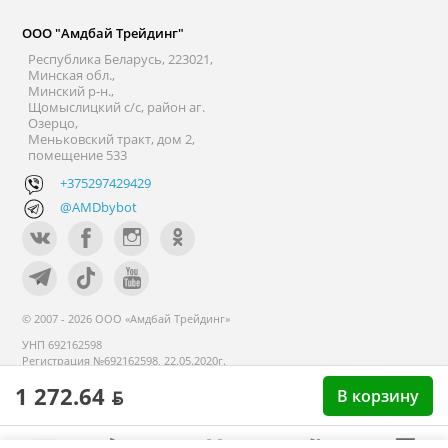
ООО "Амдбай Трейдинг"
Республика Беларусь, 223021,
Минская обл.,
Минский р-н.,
Щомыслицкий с/с, район аг.
Озерцо,
Меньковский тракт, дом 2,
помещение 533
+375297429429
@AMDbybot
© 2007 - 2026 ООО «Амдбай Трейдинг»
УНП 692162598
Регистрация №692162598, 22.05.2020г.
Минский райисполком. В торговом
1 272.64 ƃ
В корзину
реестре с 14 сентября 2020г.