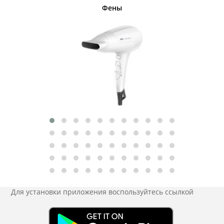
Фены
Беспро
Для установки приложения
воспользуйтесь ссылкой