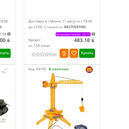
18:00
Доставка в г.Минск 11 августа с 18:00
О
до 23:00.
Стоимость:
БЕСПЛАТНО
1.98
Бонусные баллы: 24.16
.00 ƃ
483.18 ƃ
Кредит
от 7.50 ƃ/мec
упить
Купить
(
0
)
Код:
69190
В наличии