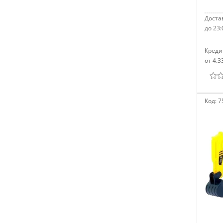
Достав
до 23:
Креди
от 4.3
Код:
7