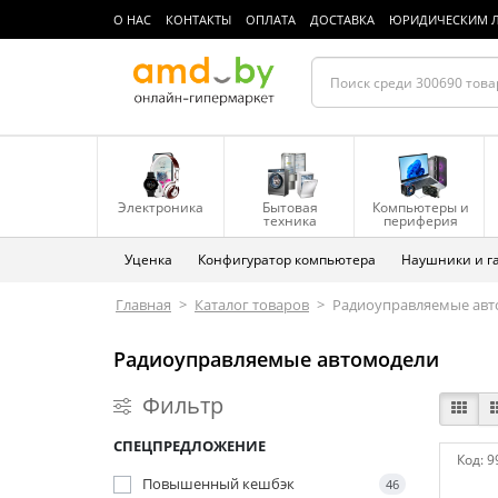
О НАС
КОНТАКТЫ
ОПЛАТА
ДОСТАВКА
ЮРИДИЧЕСКИМ 
Электроника
Бытовая
Компьютеры и
техника
периферия
Уценка
Конфигуратор компьютера
Наушники и г
Главная
>
Каталог товаров
>
Радиоуправляемые авт
Радиоуправляемые автомодели
Фильтр
СПЕЦПРЕДЛОЖЕНИЕ
Код:
9
Повышенный кешбэк
46