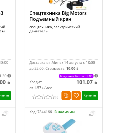
33
Спецтехника Big Motors
Подъемный кран
кий
спецтехника, электрический
2 м,
двигатель
18:00
Доставка в г.Минск 14 августа с 18:00
до 22:00.
Стоимость:
10.00 ƃ
1.30
Бонусные баллы: 5.05
.00 ƃ
101.07 ƃ
Кредит
от 1.57 ƃ/мec
упить
Купить
(
0
)
Код:
7844166
В наличии