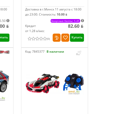
18:00
Доставка в г.Минск 11 августа с 18:00
до 23:00.
Стоимость:
10.00 ƃ
5.50
Бонусные баллы: 5.45
00 ƃ
82.60 ƃ
Кредит
от 1.28 ƃ/мec
упить
Купить
(
0
)
Код:
7845377
В наличии