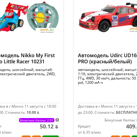
модель Nikko My First
Автомодель Udirc UD16
o Little Racer 10231
PRO (красный/белый)
одель, шоссейный, масштаб:
автомодель, шоссейный, масшт
 электрический двигатель, 2WD,
1:16, электрический двигатель, 
ГГц, 4WD, 30 км/ч, дальность: 50 м
pol, 1200 мА·ч
ка в г.Минск 11 августа с 18:00
Доставка в г.Минск 11 августа с 
00.
Стоимость:
10.00 ƃ
до 23:00.
Стоимость:
БЕСПЛАТН
Бонусные баллы: 
Бонусные баллы: 2.51
50.12 ƃ
409.
т
Кредит
8 ƃ/мec
от 6.35 ƃ/мec