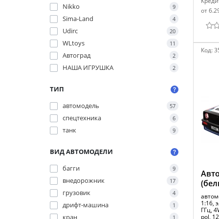
Креди
Nikko
9
от 6.2
Sima-Land
4
Udirc
20
WLtoys
11
Код:
3
Автоград
2
НАША ИГРУШКА
2
ТИП
автомодель
57
спецтехника
6
танк
9
ВИД АВТОМОДЕЛИ
багги
9
Авто
внедорожник
17
(бел
грузовик
4
автом
1:16, 
дрифт-машина
1
ГГц, 4
кран
pol, 1
1