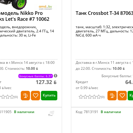
модель Nikko Pro
Танк Crossbot Т-34 8706
ks Let's Race #7 10062
одель, внедорожник,
танк, масштаб: 1:32, электричес
ический двигатель, 2.4 ГГц, 14
двигатель, 27 МГц, дальность: 1
дальность: 30 м, Li-Fe
NiCd, 600 мА·ч
ка в г.Минск 14 августа с 18:00
Доставка в г.Минск 11 августа с 
00.
Стоимость:
10.00 ƃ
до 22:00.
Стоимость:
10.00 ƃ
Бонусные баллы: 
Бонусные баллы: 6.37
127.32 ƃ
64
т
Кредит
8 ƃ/мec
от 0.99 ƃ/мec
Купить
К
(
0
)
(
0
)
511905
В наличии
Код:
7813191
В наличии