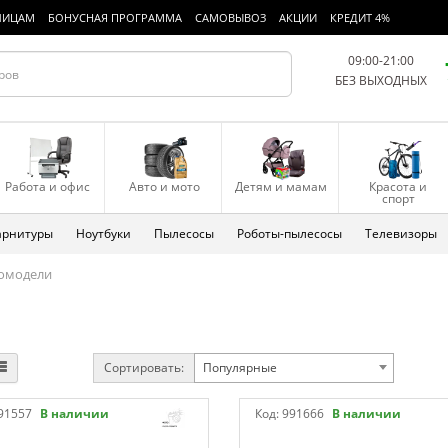
ЛИЦАМ
БОНУСНАЯ ПРОГРАММА
САМОВЫВОЗ
АКЦИИ
КРЕДИТ 4%
09:00-21:00
БЕЗ ВЫХОДНЫХ
Работа и офис
Авто и мото
Детям и мамам
Красота и
спорт
арнитуры
Ноутбуки
Пылесосы
Роботы-пылесосы
Телевизоры
омодели
Сортировать:
Популярные
91557
В наличии
Код:
991666
В наличии