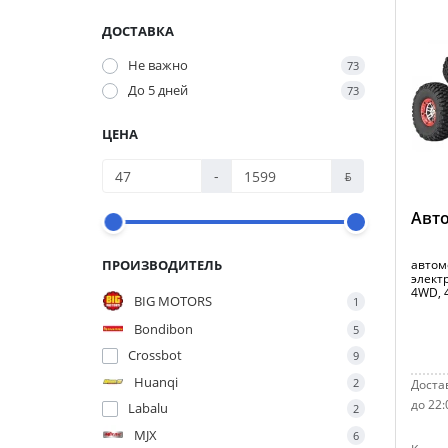
ДОСТАВКА
Не важно
73
До 5 дней
73
ЦЕНА
-
ƃ
Авто
ПРОИЗВОДИТЕЛЬ
автомо
электр
4WD, 4
BIG MOTORS
1
Bondibon
5
Crossbot
9
Huanqi
2
Достав
до 22:
Labalu
2
MJX
6