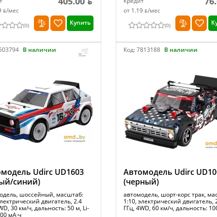
405.00 ƃ
76
т
Кредит
9 ƃ/мec
от 1.19 ƃ/мec
Купить
К
(
0
)
(
0
)
503794
В наличии
Код:
7813188
В наличии
модель Udirc UD1603
Автомодель Udirc UD10
ый/синий)
(черный)
одель, шоссейный, масштаб:
автомодель, шорт-корс трак, ма
электрический двигатель, 2.4
1:10, электрический двигатель, 
WD, 30 км/ч, дальность: 50 м, Li-
ГГц, 4WD, 60 км/ч, дальность: 10
200 мА·ч