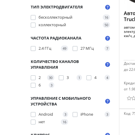
ТИП ЭЛЕКТРОДВИГАТЕЛЯ
Авто
бесколлекторный
16
Truc
коллекторный
50
автом
электр
км/ч, 
ЧАСТОТА РАДИОКАНАЛА
2.4 ГГц
27 МГц
49
7
КОЛИЧЕСТВО КАНАЛОВ
Достав
УПРАВЛЕНИЯ
до 22:
2
3
4
30
1
4
Креди
6
3
от 1.9
УПРАВЛЕНИЕ С МОБИЛЬНОГО
УСТРОЙСТВА
Код:
7
Android
iPhone
3
3
нет
16