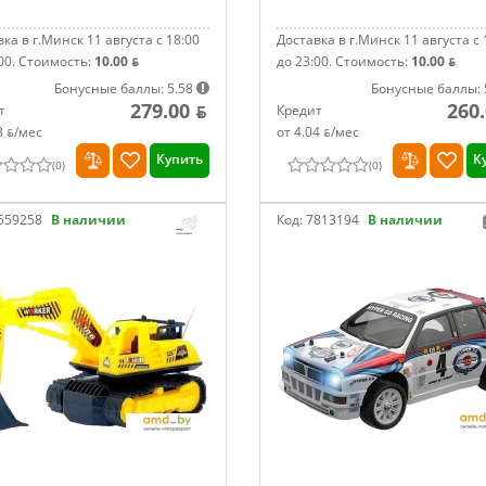
ка в г.Минск 11 августа с 18:00
Доставка в г.Минск 11 августа с 
00.
Стоимость:
10.00 ƃ
до 23:00.
Стоимость:
10.00 ƃ
Бонусные баллы: 5.58
Бонусные баллы: 
279.00 ƃ
260.
т
Кредит
3 ƃ/мec
от 4.04 ƃ/мec
Купить
К
(
0
)
(
0
)
559258
В наличии
Код:
7813194
В наличии