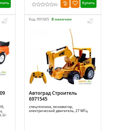
упить
Купить
(
0
)
Код:
991665
В наличии
09
Автоград Строитель
6971545
16,
спецтехника, экскаватор,
ц,
электрический двигатель, 27 МГц
 Li-