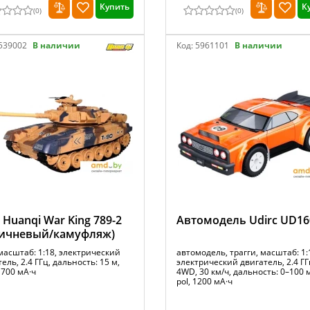
Купить
К
(
0
)
(
0
)
539002
В наличии
Код:
5961101
В наличии
 Huanqi War King 789-2
Автомодель Udirc UD16
ричневый/камуфляж)
масштаб: 1:18, электрический
автомодель, трагги, масштаб: 1:
ель, 2.4 ГГц, дальность: 15 м,
электрический двигатель, 2.4 ГГ
 700 мА·ч
4WD, 30 км/ч, дальность: 0–100 м,
pol, 1200 мА·ч