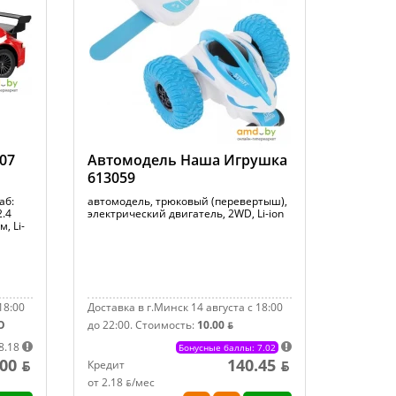
07
Автомодель Наша Игрушка
613059
аб:
автомодель, трюковый (перевертыш),
2.4
электрический двигатель, 2WD, Li-ion
, Li-
18:00
Доставка в г.Минск 14 августа с 18:00
О
до 22:00.
Стоимость:
10.00 ƃ
8.18
Бонусные баллы: 7.02
00 ƃ
140.45 ƃ
Кредит
от 2.18 ƃ/мec