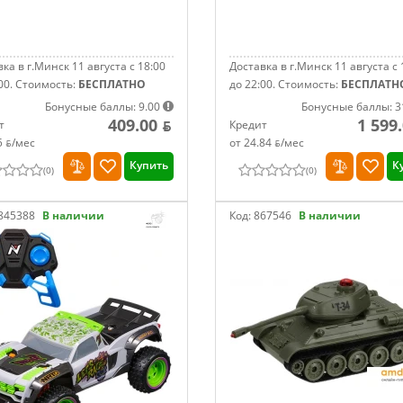
ка в г.Минск 11 августа с 18:00
Доставка в г.Минск 11 августа с 
00.
Стоимость:
БЕСПЛАТНО
до 22:00.
Стоимость:
БЕСПЛАТН
Бонусные баллы: 9.00
Бонусные баллы: 3
409.00 ƃ
1 599
т
Кредит
5 ƃ/мec
от 24.84 ƃ/мec
Купить
К
(
0
)
(
0
)
845388
В наличии
Код:
867546
В наличии