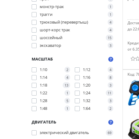
монстр-трак
1
трагги
1
трюковый (перевертыш)
4
Достав
до 22:
шорт-корс трак
4
шоссейный
15
Креди
экскаватор
3
от 6.3
МАСШТАБ
1:10
1:12
2
4
Код:
7
1:14
1:16
4
8
1:18
1:20
13
3
1:22
1:24
1
11
1:28
1:32
5
3
1:48
1:64
1
2
ДВИГАТЕЛЬ
электрический двигатель
69