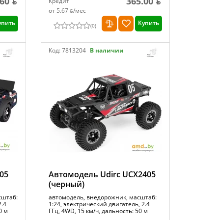
.60 ƃ
365.00 ƃ
Кредит
от 5.67 ƃ/мec
упить
Купить
(
0
)
Код:
7813204
В наличии
05
Автомодель Udirc UCX2405
(черный)
сштаб:
автомодель, внедорожник, масштаб:
2.4
1:24, электрический двигатель, 2.4
0 м
ГГц, 4WD, 15 км/ч, дальность: 50 м