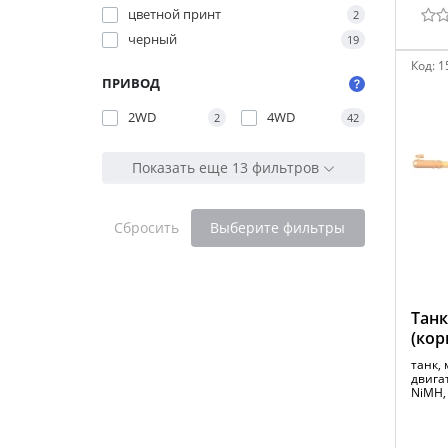
цветной принт
2
черный
19
Код:
1
ПРИВОД
2WD
4WD
2
42
Показать еще 13 фильтров
Сбросить
Выберите фильтры
Танк
(ко
танк, 
двигат
NiMH,