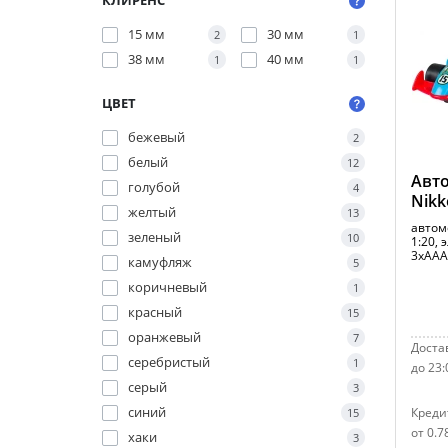
КЛИРЕНС
15 мм
30 мм
2
1
38 мм
40 мм
1
1
ЦВЕТ
бежевый
2
белый
12
Авто
голубой
4
Nikk
желтый
13
автом
зеленый
10
1:20,
3xAAA
камуфляж
5
коричневый
1
красный
15
оранжевый
7
Достав
серебристый
1
до 23:
серый
3
синий
Креди
15
от 0.7
хаки
3