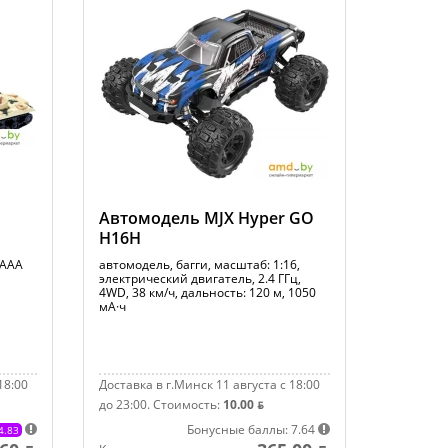
Автомодель MJX Hyper GO
H16H
 AAA
автомодель, багги, масштаб: 1:16,
электрический двигатель, 2.4 ГГц,
4WD, 38 км/ч, дальность: 120 м, 1050
мА·ч
18:00
Доставка в г.Минск 11 августа с 18:00
до 23:00.
Стоимость:
10.00 ƃ
Бонусные баллы: 7.64
4.83