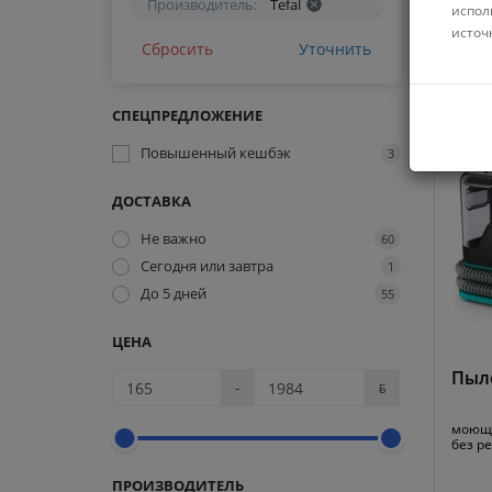
Производитель:
Tefal
испол
источ
Сбросить
Уточнить
Код:
7
СПЕЦПРЕДЛОЖЕНИЕ
Повышенный кешбэк
3
ДОСТАВКА
Не важно
60
Сегодня или завтра
1
До 5 дней
55
ЦЕНА
Пыле
-
ƃ
моющи
без р
ПРОИЗВОДИТЕЛЬ