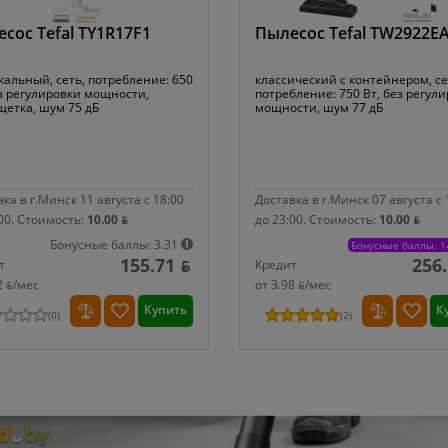
сос Tefal TY1R17F1
Пылесос Tefal TW2922E
кальный, сеть, потребление: 650
классический с контейнером, се
ез регулировки мощности,
потребление: 750 Вт, без регул
щетка, шум 75 дБ
мощности, шум 77 дБ
ка в г.Минск 11 августа с 18:00
Доставка в г.Минск 07 августа с 
00.
Стоимость:
10.00 ƃ
до 23:00.
Стоимость:
10.00 ƃ
Бонусные баллы: 3.31
Бонусные баллы: 1
155.71 ƃ
256.
т
Кредит
2 ƃ/мec
от 3.98 ƃ/мec
Купить
К
(
0
)
(
2
)