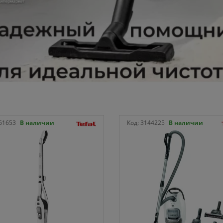
61653
В наличии
Код:
3144225
В наличии