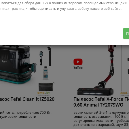
ьзоваться для сбора данных о ваших интересах, посещаемых страницах и
никах трафика, чтобы оценивать и улучшать работу нашего веб-сайта.
Сортировать:
Популярные
681132
В наличии
Код:
1230341
В наличии
П
сос Tefal Clean It IZ5020
Пылесос Tefal X-Force Fl
9.60 Animal TY2079WO
й, сеть, потребление: 750 Вт,
вертикальный 2-в-1, аккумулято
егулировки мощности
мощность всасывания: 100 Вт,
регулировка мощности, турбоще
док-станция с зарядкой, шум 83