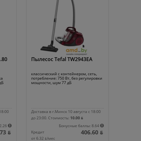
.80
Пылесос Tefal TW2943EA
классический с контейнером, сеть,
ка
потребление: 750 Вт, без регулировки
дБ
мощности, шум 77 дБ
18:00
Доставка в г.Минск 10 августа с 18:00
до 23:00.
Стоимость:
10.00 ƃ
2.26
Бонусные баллы: 8.64
73 ƃ
406.60 ƃ
Кредит
от 6.32 ƃ/мec