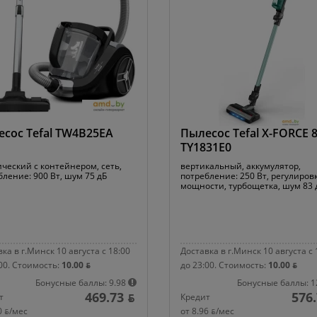
сос Tefal TW4B25EA
Пылесос Tefal X-FORCE 8
TY1831E0
ический с контейнером, сеть,
вертикальный, аккумулятор,
бление: 900 Вт, шум 75 дБ
потребление: 250 Вт, регулиров
мощности, турбощетка, шум 83 
ка в г.Минск 10 августа с 18:00
Доставка в г.Минск 10 августа с 
00.
Стоимость:
10.00 ƃ
до 23:00.
Стоимость:
10.00 ƃ
Бонусные баллы: 9.98
Бонусные баллы: 1
469.73 ƃ
576.
т
Кредит
0 ƃ/мec
от 8.96 ƃ/мec