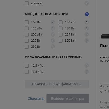
мешок
4
МОЩНОСТЬ ВСАСЫВАНИЯ
100 Вт
100 аВт
4
3
120 аВт
130 Вт
1
1
200 аВт
224 Вт
1
1
225 Вт
300 Вт
1
1
Пыле
350 Вт
1
СИЛА ВСАСЫВАНИЯ (РАЗРЕЖЕНИЕ)
класс
потре
12.5 кПа
1
13.5 кПа
1
Показать еще 49 фильтров
Достав
до 23:
Сбросить
Выберите фильтры
Креди
от 7.3