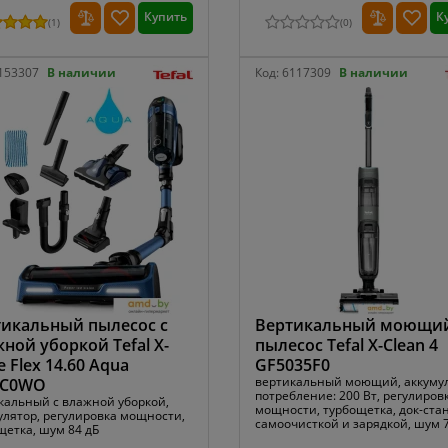
Купить
К
(
1
)
(
0
)
153307
В наличии
Код:
6117309
В наличии
икальный пылесос с
Вертикальный моющи
ной уборкой Tefal X-
пылесос Tefal X-Clean 4
e Flex 14.60 Aqua
GF5035F0
вертикальный моющий, аккумул
9C0WO
потребление: 200 Вт, регулиров
кальный с влажной уборкой,
мощности, турбощетка, док-ста
улятор, регулировка мощности,
самоочисткой и зарядкой, шум 
щетка, шум 84 дБ