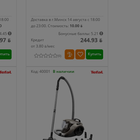
18:00
Доставка в г.Минск 14 августа с 18:00
О
до 23:00.
Стоимость:
10.00 ƃ
4.45
Бонусные баллы: 5.21
97 ƃ
244.93 ƃ
Кредит
от 3.80 ƃ/мec
упить
Купить
(
0
)
Код:
40001
В наличии