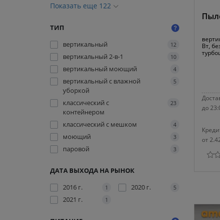
Показать еще 122
Пыле
ТИП
верти
вертикальный
12
Вт, б
турбо
вертикальный 2-в-1
10
вертикальный моющий
4
вертикальный с влажной
5
уборкой
Достав
классический с
23
до 23:
контейнером
классический с мешком
4
Креди
моющий
3
от 2.4
паровой
3
ДАТА ВЫХОДА НА РЫНОК
2016 г.
2020 г.
1
5
2021 г.
1