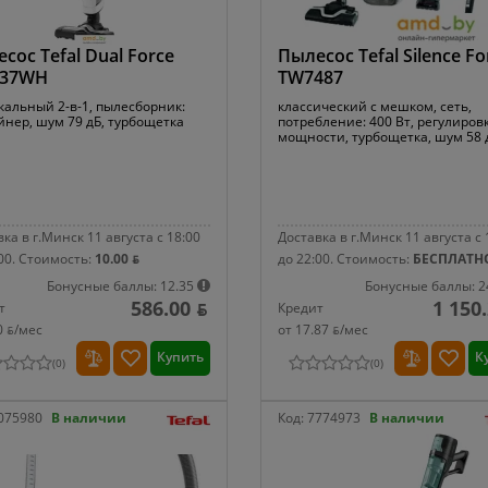
сос Tefal Dual Force
Пылесос Tefal Silence Fo
737WH
TW7487
кальный 2-в-1, пылесборник:
классический с мешком, сеть,
йнер, шум 79 дБ, турбощетка
потребление: 400 Вт, регулиров
мощности, турбощетка, шум 58 
ка в г.Минск 11 августа с 18:00
Доставка в г.Минск 11 августа с 
00.
Стоимость:
10.00 ƃ
до 22:00.
Стоимость:
БЕСПЛАТН
Бонусные баллы: 12.35
Бонусные баллы: 2
586.00 ƃ
1 150
т
Кредит
0 ƃ/мec
от 17.87 ƃ/мec
Купить
К
(
0
)
(
0
)
075980
В наличии
Код:
7774973
В наличии