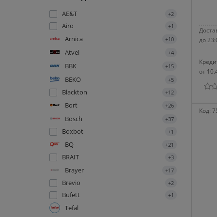
AE&T
+2
Airo
+1
Достав
Arnica
+10
до 23:
Atvel
+4
Креди
BBK
+15
от 10.
BEKO
+5
Blackton
+12
Bort
+26
Код:
7
Bosch
+37
Boxbot
+1
BQ
+21
BRAIT
+3
Brayer
+17
Brevio
+2
Bufett
+1
Tefal