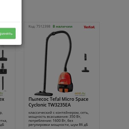
Код:
7512398
В наличии
ринять
ex
Пылесос Tefal Micro Space
Cyclonic TW3235EA
р,
классический с контейнером, сеть,
мощность всасывания: 350 Вт,
тка,
потребление: 1600 Вт, без
 дБ
регулировки мощности, шум 86 дБ