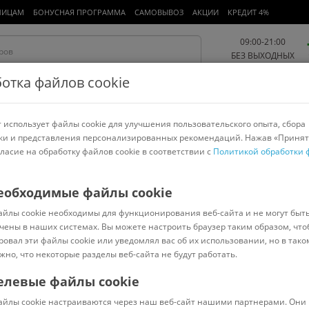
ЛИЦАМ
БОНУСНАЯ ПРОГРАММА
САМОВЫВОЗ
АКЦИИ
КРЕДИТ 4%
09:00-21:00
БЕЗ ВЫХОДНЫХ
отка файлов cookie
 использует файлы cookie для улучшения пользовательского опыта, сбора
Работа и офис
Авто и мото
Детям и мамам
Красота и
спорт
ки и представления персонализированных рекомендаций. Нажав «Принят
гласие на обработку файлов cookie в соответствии с
Политикой обработки 
арнитуры
Ноутбуки
Пылесосы
Роботы-пылесосы
Телевизоры
еобходимые файлы cookie
айлы cookie необходимы для функционирования веб-сайта и не могут быт
чены в наших системах. Вы можете настроить браузер таким образом, что
ровал эти файлы cookie или уведомлял вас об их использовании, но в тако
lution
жно, что некоторые разделы веб-сайта не будут работать.
Trouver
Blackton
Bort
Bosch
Karcher
Tefal
Моющие пылесо
ойки окон
Моющие
Проводные вертикальные
С аквафильтром
елевые файлы cookie
ать/скрыть все
айлы cookie настраиваются через наш веб-сайт нашими партнерами. Они 