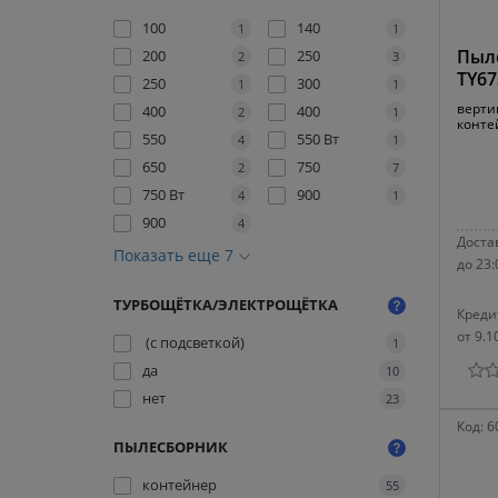
100
140
1
1
Пыле
200
250
2
3
TY6
250
300
1
1
верти
400
400
2
1
конте
550
550 Вт
4
1
650
750
2
7
750 Вт
900
4
1
900
4
Достав
Показать еще 7
до 23:
ТУРБОЩЁТКА/ЭЛЕКТРОЩЁТКА
Креди
от 9.1
(с подсветкой)
1
да
10
нет
23
Код:
6
ПЫЛЕСБОРНИК
контейнер
55