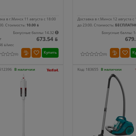
ка в г.Минск 11 августа с 18:00
Доставка в г.Минск 12 августа с 
00.
Стоимость:
10.00 ƃ
до 23:00.
Стоимость:
БЕСПЛАТН
Бонусные баллы: 14.32
Бонусные баллы: 1
673.54 ƃ
679.
т
46 ƃ/мec
Купить
К
(
0
)
(
0
)
512396
В наличии
Код:
183655
В наличии