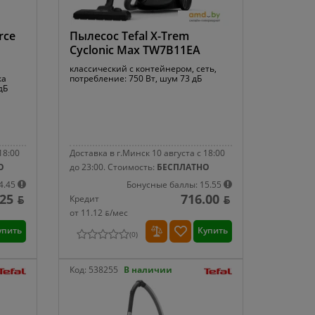
rce
Пылесос Tefal X-Trem
Cyclonic Max TW7B11EA
классический с контейнером, сеть,
ка
потребление: 750 Вт, шум 73 дБ
дБ
18:00
Доставка в г.Минск 10 августа с 18:00
О
до 23:00.
Стоимость:
БЕСПЛАТНО
4.45
Бонусные баллы: 15.55
.25 ƃ
716.00 ƃ
Кредит
от 11.12 ƃ/мec
упить
Купить
(
0
)
Код:
538255
В наличии