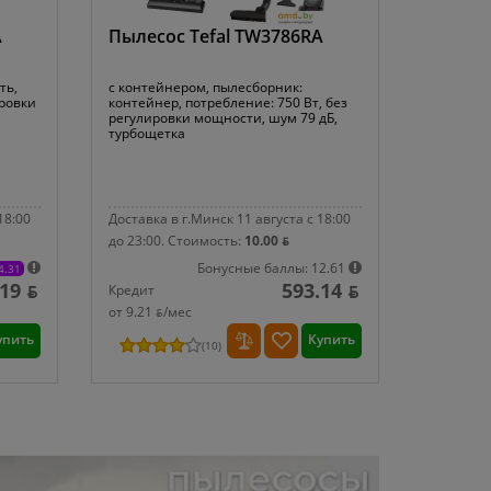
A
Пылесос Tefal TW3786RA
ть,
с контейнером, пылесборник:
ировки
контейнер, потребление: 750 Вт, без
регулировки мощности, шум 79 дБ,
турбощетка
18:00
Доставка в г.Минск 11 августа с 18:00
до 23:00.
Стоимость:
10.00 ƃ
Бонусные баллы: 12.61
4.31
19 ƃ
593.14 ƃ
Кредит
от 9.21 ƃ/мec
упить
Купить
(
10
)