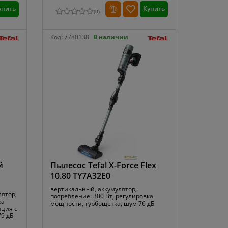
упить
Купить
(
0
)
Код:
7780138
В наличии
й
Пылесос Tefal X-Force Flex
10.80 TY7A32E0
вертикальный, аккумулятор,
ятор,
потребление: 300 Вт, регулировка
ка
мощности, турбощетка, шум 76 дБ
нция с
79 дБ