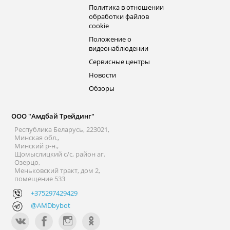
Политика в отношении
обработки файлов
cookie
Положение о
видеонаблюдении
Сервисные центры
Новости
Обзоры
ООО "Амдбай Трейдинг"
Республика Беларусь, 223021,
Минская обл.,
Минский р-н.,
Щомыслицкий с/с, район аг.
Озерцо,
Меньковский тракт, дом 2,
помещение 533
+375297429429
@AMDbybot