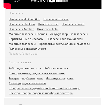
Пылесосы
Пылесосы RED Solution
Пылесосы Trouver
Пылесосы Blackton
Пылесосы Bort
Пылесосы Bosch
Пылесосы Karcher
Пылесосы Tefal
Моющие пылесосы Thomas
Aккумуляторные пылесосы
Вертикальные пылесосы
Пылесосы для мойки окон
Моющие пылесосы
Проводные вертикальные пылесосы
Пылесосы с аквафильтром
Показать/скрыть все
Смотрите также
Роботы для мытья окон
Роботы-пылесосы
Электровеники, подметальные машины
Товары для уборки дома
Чистящие средства
Аксессуары для пылесосов
Швабры, мопы и другой хозяйственный инвентарь
Электрошвабры, паровые швабры и полотеры