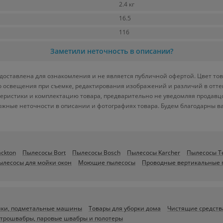
2.4 кг
16.5
116
Заметили неточность в описании?
доставлена для ознакомления и не является публичной офертой. Цвет тов
ого освещения при съемке, редактирования изображений и различий в отт
теристики и комплектацию товара, предварительно не уведомляя продавц
ожные неточности в описании и фотографиях товара. Будем благодарны в
ckton
Пылесосы Bort
Пылесосы Bosch
Пылесосы Karcher
Пылесосы Te
ылесосы для мойки окон
Моющие пылесосы
Проводные вертикальные 
ики, подметальные машины
Товары для уборки дома
Чистящие средств
трошвабры, паровые швабры и полотеры