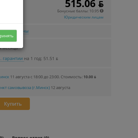
515.06 ƃ
 в кредит
00 ƃ/мec.
Бонусные баллы: 10.95
Юридическим лицам
нижении цены
ринять
4 месяца
. гарантии
на 1 год: 51.51 ƃ
Минск
11 августа с 18:00 до 23:00.
Стоимость:
10.00 ƃ
нкт самовывоза (г.Минск)
12 августа
Купить
0)
Вопрос-ответ (0)