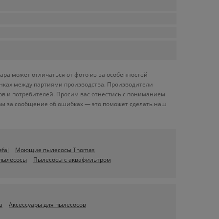
ара может отличаться от фото из-за особенностей
енках между партиями производства. Производители
ов и потребителей. Просим вас отнестись с пониманием
ам за сообщение об ошибках — это поможет сделать наш
fal
Моющие пылесосы Thomas
пылесосы
Пылесосы с аквафильтром
а
Аксессуары для пылесосов