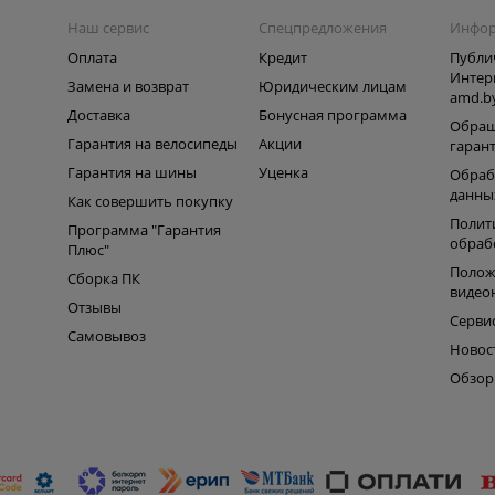
Наш сервис
Спецпредложения
Инфо
Оплата
Кредит
Публи
Интер
Замена и возврат
Юридическим лицам
amd.b
Доставка
Бонусная программа
Обращ
Гарантия на велосипеды
Акции
гаран
Гарантия на шины
Уценка
Обраб
данны
Как совершить покупку
Полит
Программа "Гарантия
обраб
Плюс"
Полож
Сборка ПК
видео
Отзывы
Серви
Самовывоз
Новос
Обзо