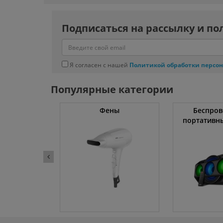
Подписаться на рассылку и по
Я согласен с нашей
Политикой обработки персо
Популярные категории
жки
Фены
Беспров
портативн