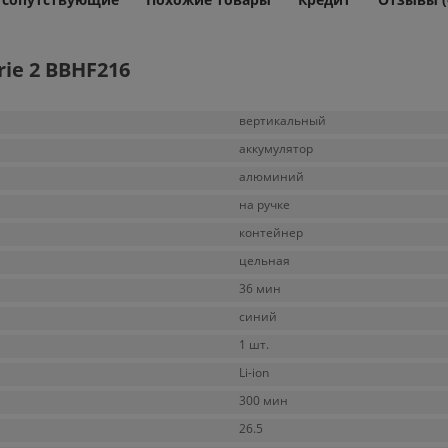
ie 2 BBHF216
вертикальный
аккумулятор
алюминий
на ручке
контейнер
цельная
36 мин
синий
1 шт.
Li-ion
300 мин
26.5