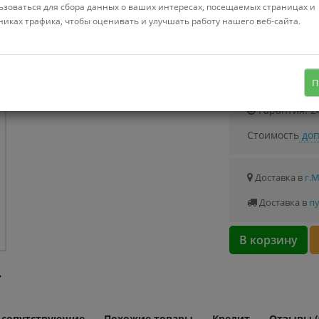
Можно купить
ьзоваться для сбора данных о ваших интересах, посещаемых страницах и
Стоимость от 8.
никах трафика, чтобы оценивать и улучшать работу нашего веб-сайта.
вертикальный, аккумулятор,
регулировка мощности, турбощетка
Узнать о с
П
Гарантия: 2
Стоимость
доп
Доставка в
г.
Доставка в
пу
В корзину
и сопутствующие
Похожие товары
Кредит
Отзывы (