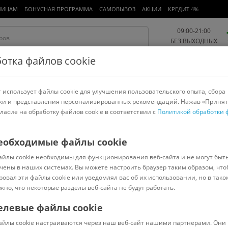
ЛИЦАМ
БОНУСНАЯ ПРОГРАММА
САМОВЫВОЗ
АКЦИИ
КРЕДИТ 4%
09:00-21:00
БЕЗ ВЫХОДНЫХ
отка файлов cookie
 использует файлы cookie для улучшения пользовательского опыта, сбора
Работа и офис
Авто и мото
Детям и мамам
Красота и
спорт
ки и представления персонализированных рекомендаций. Нажав «Принят
гласие на обработку файлов cookie в соответствии с
Политикой обработки 
арнитуры
Ноутбуки
Пылесосы
Роботы-пылесосы
Телевизоры
еобходимые файлы cookie
айлы cookie необходимы для функционирования веб-сайта и не могут быт
чены в наших системах. Вы можете настроить браузер таким образом, что
ровал эти файлы cookie или уведомлял вас об их использовании, но в тако
жно, что некоторые разделы веб-сайта не будут работать.
елевые файлы cookie
В наличии
(
0
)
айлы cookie настраиваются через наш веб-сайт нашими партнерами. Они 
Код: 7350099