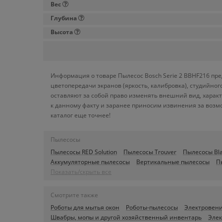
Вес
Глубина
Высота
Информация о товаре Пылесос Bosch Serie 2 BBHF216 пре
цветопередачи экранов (яркость, калибровка), студийн
оставляют за собой право изменять внешний вид, харак
к данному факту и заранее приносим извинения за возм
каталог еще точнее!
Пылесосы
Пылесосы RED Solution
Пылесосы Trouver
Пылесосы Bla
Aккумуляторные пылесосы
Вертикальные пылесосы
П
Показать/скрыть все
Смотрите также
Роботы для мытья окон
Роботы-пылесосы
Электровен
Швабры, мопы и другой хозяйственный инвентарь
Элек