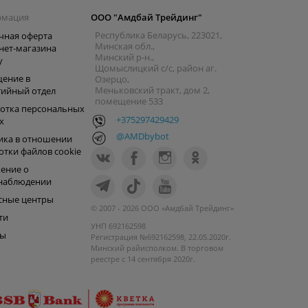
рмация
ООО "Амдбай Трейдинг"
Республика Беларусь, 223021,
чная оферта
Минская обл.,
нет-магазина
Минский р-н.,
y
Щомыслицкий с/с, район аг.
ение в
Озерцо,
Меньковский тракт, дом 2,
тийный отдел
помещение 533
отка персональных
+375297429429
х
@AMDbybot
ика в отношении
отки файлов cookie
ение о
наблюдении
сные центры
© 2007 - 2026 ООО «Амдбай Трейдинг»
ти
УНП 692162598
ры
Регистрация №692162598, 22.05.2020г.
Минский райисполком. В торговом
реестре с 14 сентября 2020г.