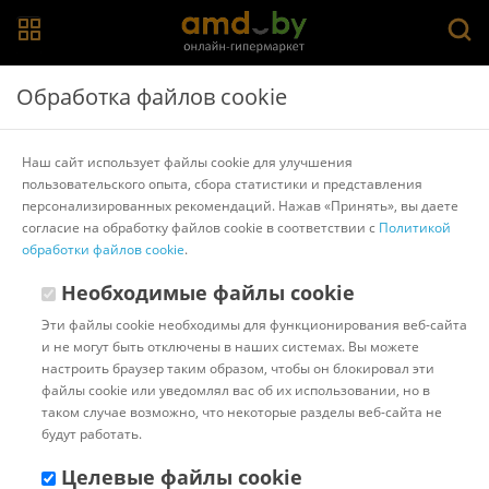
Главная
>
Каталог товаров
>
Профиль для светодиодной ленты
Обработка файлов cookie
>
SmartBuy
Алюминиевый профиль SmartBuy SBL-Al16x12
Наш сайт использует файлы cookie для улучшения
пользовательского опыта, сбора статистики и представления
персонализированных рекомендаций. Нажав «Принять», вы даете
Другие товары SmartBuy
согласие на обработку файлов cookie в соответствии с
Политикой
обработки файлов cookie
.
Необходимые файлы cookie
Эти файлы cookie необходимы для функционирования веб-сайта
и не могут быть отключены в наших системах. Вы можете
настроить браузер таким образом, чтобы он блокировал эти
файлы cookie или уведомлял вас об их использовании, но в
таком случае возможно, что некоторые разделы веб-сайта не
будут работать.
Целевые файлы cookie