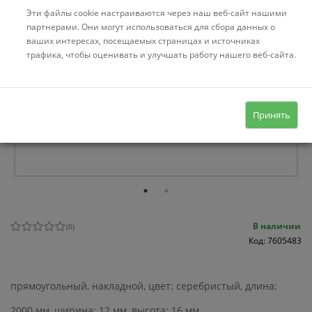
Эти файлы cookie настраиваются через наш веб-сайт нашими
партнерами. Они могут использоваться для сбора данных о
ваших интересах, посещаемых страницах и источниках
трафика, чтобы оценивать и улучшать работу нашего веб-сайта.
Принять
В наличии
(
0
)
Код: 7605483
прямоугольный, накладной, цвет: серебристый, длина:
2000 мм, ширина: 12 мм, высота: 16 мм