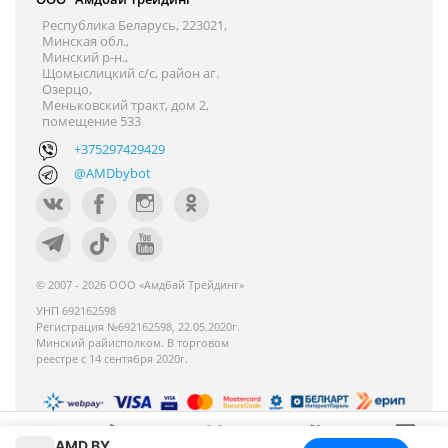
Республика Беларусь, 223021,
Минская обл.,
Минский р-н.,
Щомыслицкий с/с, район аг.
Озерцо,
Меньковский тракт, дом 2,
помещение 533
+375297429429
@AMDbybot
© 2007 - 2026 ООО «Амдбай Трейдинг»
УНП 692162598
Регистрация №692162598, 22.05.2020г.
Минский райисполком. В торговом
реестре с 14 сентября 2020г.
AMD.BY