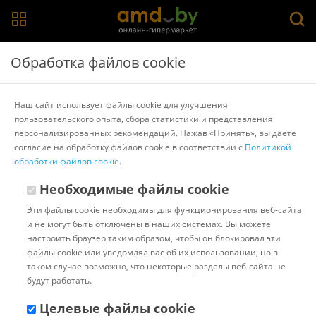
Главная
>
Каталог товаров
>
Процессоры
Обработка файлов cookie
Процессоры Intel
Наш сайт использует файлы cookie для улучшения
пользовательского опыта, сбора статистики и представления
AMD
AMD Athlon
AMD Ryzen 3
AMD Ryzen 5
AMD Ryzen 7
персонализированных рекомендаций. Нажав «Принять», вы даете
AMD Ryzen 9
AMD Ryzen Threadripper
Intel
Intel Celeron
согласие на обработку файлов cookie в соответствии с
Политикой
Intel Core i3
Intel Core i5
Intel Core i7
Intel Core i9
обработки файлов cookie
.
Intel Pentium
Показать/скрыть все
Необходимые файлы cookie
Эти файлы cookie необходимы для функционирования веб-сайта
Популярные
Сортировать:
и не могут быть отключены в наших системах. Вы можете
настроить браузер таким образом, чтобы он блокировал эти
Код:
24886
Под заказ
файлы cookie или уведомлял вас об их использовании, но в
Процессор Intel Pentium Gold
таком случае возможно, что некоторые разделы веб-сайта не
G5400
будут работать.
Целевые файлы cookie