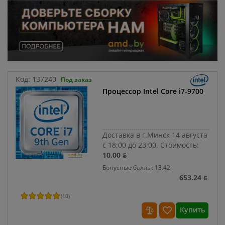
Код:
137240
Под заказ
Процессор Intel Core i7-9700
Доставка в г.Минск 14 августа
с 18:00 до 23:00.
Стоимость:
10.00 ƃ
Бонусные баллы: 13.42
653.24 ƃ
(
10
)
Купить