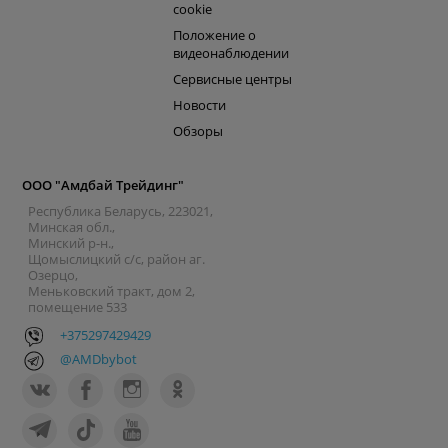
cookie
Положение о
видеонаблюдении
Сервисные центры
Новости
Обзоры
ООО "Амдбай Трейдинг"
Республика Беларусь, 223021,
Минская обл.,
Минский р-н.,
Щомыслицкий с/с, район аг.
Озерцо,
Меньковский тракт, дом 2,
помещение 533
+375297429429
@AMDbybot