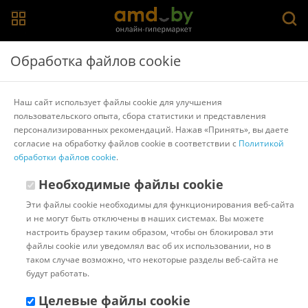
Главная
>
Каталог товаров
>
Процессоры
Обработка файлов cookie
Процессоры AMD Ryzen 7
Наш сайт использует файлы cookie для улучшения
пользовательского опыта, сбора статистики и представления
AMD
AMD Athlon
AMD Ryzen 3
AMD Ryzen 5
AMD Ryzen 7
персонализированных рекомендаций. Нажав «Принять», вы даете
AMD Ryzen 9
AMD Ryzen Threadripper
Intel
Intel Celeron
согласие на обработку файлов cookie в соответствии с
Политикой
Intel Core i3
Intel Core i5
Intel Core i7
Intel Core i9
обработки файлов cookie
.
Intel Pentium
Показать/скрыть все
Необходимые файлы cookie
Эти файлы cookie необходимы для функционирования веб-сайта
Популярные
Сортировать:
и не могут быть отключены в наших системах. Вы можете
настроить браузер таким образом, чтобы он блокировал эти
Код:
1070380
В наличии
файлы cookie или уведомлял вас об их использовании, но в
Процессор AMD Ryzen 7 7700
таком случае возможно, что некоторые разделы веб-сайта не
будут работать.
Целевые файлы cookie