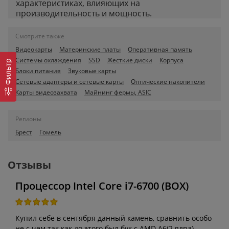
характеристиках, влияющих на
производительность и мощность.
Смотрите также
Видеокарты
Материнские платы
Оперативная память
Системы охлаждения
SSD
Жесткие диски
Корпуса
Фильтр
Блоки питания
Звуковые карты
Сетевые адаптеры и сетевые карты
Оптические накопители
Карты видеозахвата
Майнинг фермы, ASIC
Регионы
Брест
Гомель
Отзывы
Процессор Intel Core i7-6700 (BOX)
Купил себе в сентября данный камень, сравнить особо
не с чем так как до этого был бук с AMD A6(2 ядра).