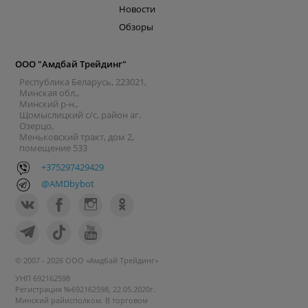
Новости
Обзоры
ООО "Амдбай Трейдинг"
Республика Беларусь, 223021,
Минская обл.,
Минский р-н.,
Щомыслицкий с/с, район аг.
Озерцо,
Меньковский тракт, дом 2,
помещение 533
+375297429429
@AMDbybot
© 2007 - 2026 ООО «Амдбай Трейдинг»
УНП 692162598
Регистрация №692162598, 22.05.2020г.
Минский райисполком. В торговом