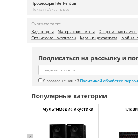
Процессоры Intel Pentium
Показать/скрыть все
Смотрите также
Видеокарты
Материнские платы
Оперативная память
Оптические накопители
Карты видеозахвата
Майнинг
Подписаться на рассылку и по
Я согласен с нашей
Политикой обработки персо
Популярные категории
уты
Мультимедиа акустика
Клави