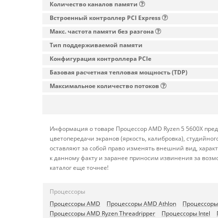
Количество каналов памяти
Встроенный контроллер PCI Express
Макс. частота памяти без разгона
Тип поддерживаемой памяти
Конфигурация контроллера PCIe
Базовая расчетная тепловая мощность (TDP)
Максимальное количество потоков
Информация о товаре Процессор AMD Ryzen 5 5600X предо
цветопередачи экранов (яркость, калибровка), студийн
оставляют за собой право изменять внешний вид, харак
к данному факту и заранее приносим извинения за возм
каталог еще точнее!
Процессоры
Процессоры AMD
Процессоры AMD Athlon
Процессоры
Процессоры AMD Ryzen Threadripper
Процессоры Intel