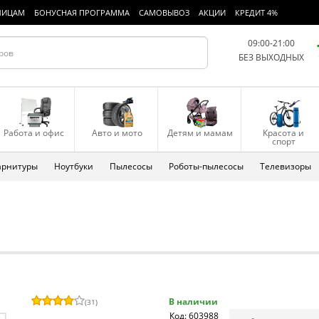
ЛИЦАМ
БОНУСНАЯ ПРОГРАММА
САМОВЫВОЗ
АКЦИИ
КРЕДИТ 4%
09:00-21:00
БЕЗ ВЫХОДНЫХ
Работа и офис
Авто и мото
Детям и мамам
Красота и
спорт
арнитуры
Ноутбуки
Пылесосы
Роботы-пылесосы
Телевизоры
В наличии
(
31
)
Код: 603988