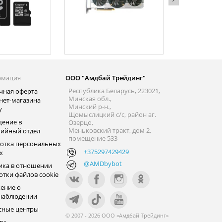
рмация
ООО "Амдбай Трейдинг"
Республика Беларусь, 223021,
чная оферта
Минская обл.,
нет-магазина
Минский р-н.,
y
Щомыслицкий с/с, район аг.
ение в
Озерцо,
Меньковский тракт, дом 2,
тийный отдел
помещение 533
отка персональных
+375297429429
х
@AMDbybot
ика в отношении
отки файлов cookie
ение о
наблюдении
сные центры
© 2007 - 2026 ООО «Амдбай Трейдинг»