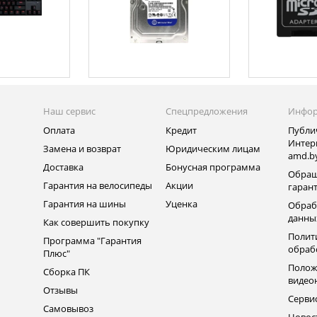
Наш сервис
Спецпредложения
Инфо
Оплата
Кредит
Публи
Интер
Замена и возврат
Юридическим лицам
amd.b
Доставка
Бонусная программа
Обращ
Гарантия на велосипеды
Акции
гаран
Гарантия на шины
Уценка
Обраб
данны
Как совершить покупку
Полит
Программа "Гарантия
обраб
Плюс"
Полож
Сборка ПК
видео
Отзывы
Серви
Самовывоз