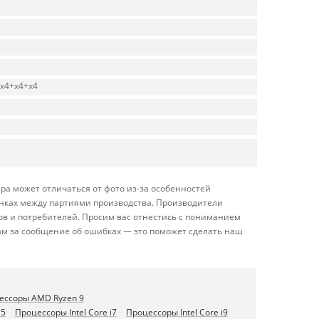
+x4+x4+x4
ра может отличаться от фото из-за особенностей
енках между партиями производства. Производители
ов и потребителей. Просим вас отнестись с пониманием
ам за сообщение об ошибках — это поможет сделать наш
ессоры AMD Ryzen 9
i5
Процессоры Intel Core i7
Процессоры Intel Core i9