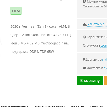
Можно купить
Стоимость от 6.
OEM
Узнать о с
2020 г, Vermeer (Zen 3), сокет AM4, 6
ядер, 12 потоков, частота 4.6/3.7 ГГц,
Гарантия: 1
кэш 3 МБ + 32 МБ, техпроцесс 7 нм,
Стоимость
доп
поддержка DDR4, TDP 65W
Доставка в
г.
Доставка в
пу
В корзину
и сопутствующие
Похожие товары
Кредит
Отзывы (