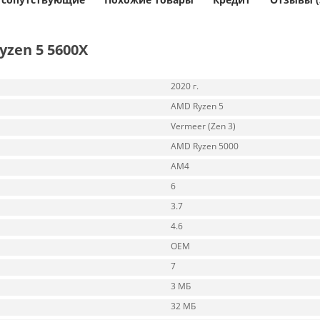
zen 5 5600X
2020 г.
AMD Ryzen 5
Vermeer (Zen 3)
AMD Ryzen 5000
AM4
6
3.7
4.6
OEM
7
3 МБ
32 МБ