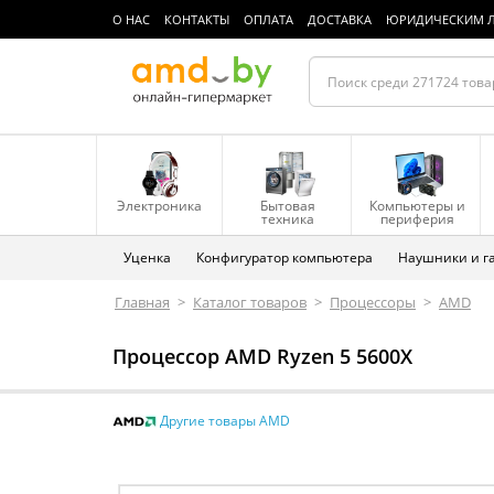
О НАС
КОНТАКТЫ
ОПЛАТА
ДОСТАВКА
ЮРИДИЧЕСКИМ 
Электроника
Бытовая
Компьютеры и
техника
периферия
Уценка
Конфигуратор компьютера
Наушники и г
Главная
>
Каталог товаров
>
Процессоры
>
AMD
Процессор AMD Ryzen 5 5600X
Другие товары AMD