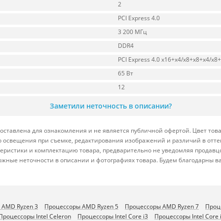
2
PCI Express 4.0
3 200 МГц
DDR4
PCI Express 4.0 x16+x4/x8+x8+x4/x8
65 Вт
12
Заметили неточность в описании?
ставлена для ознакомления и не является публичной офертой. Цвет това
ого освещения при съемке, редактирования изображений и различий в отт
теристики и комплектацию товара, предварительно не уведомляя продавц
ожные неточности в описании и фотографиях товара. Будем благодарны в
 AMD Ryzen 3
Процессоры AMD Ryzen 5
Процессоры AMD Ryzen 7
Проц
Процессоры Intel Celeron
Процессоры Intel Core i3
Процессоры Intel Core 