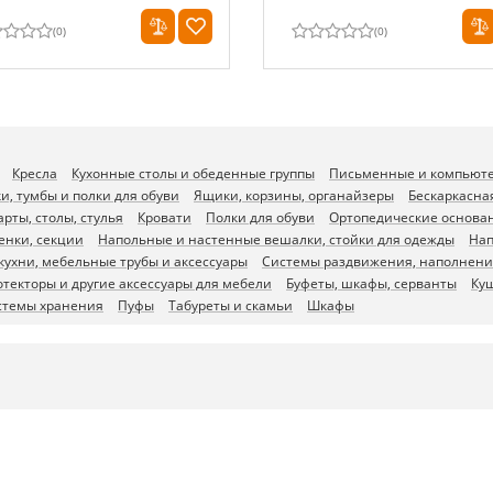
(
0
)
(
0
)
Кресла
Кухонные столы и обеденные группы
Письменные и компьют
и, тумбы и полки для обуви
Ящики, корзины, органайзеры
Бескаркасна
арты, столы, стулья
Кровати
Полки для обуви
Ортопедические основа
енки, секции
Напольные и настенные вешалки, стойки для одежды
Нап
ухни, мебельные трубы и аксессуары
Системы раздвижения, наполнени
отекторы и другие аксессуары для мебели
Буфеты, шкафы, серванты
Ку
истемы хранения
Пуфы
Табуреты и скамьи
Шкафы