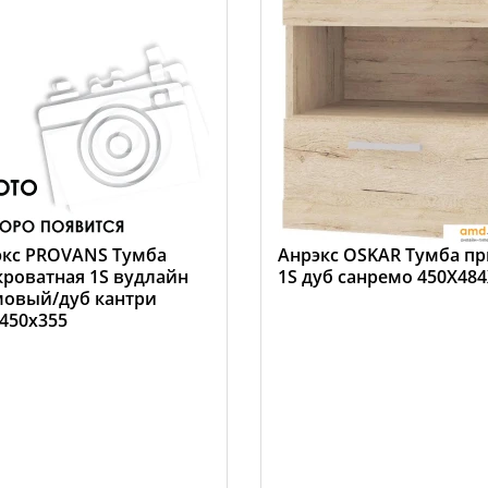
экс PROVANS Тумба
Анрэкс OSKAR Тумба пр
роватная 1S вудлайн
1S дуб санремо 450X48
мовый/дуб кантри
450х355