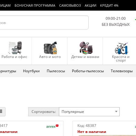
ЛИЦАМ
БОНУСНАЯ ПРОГРАММА
САМОВЫВОЗ
АКЦИИ
КРЕДИТ 4%
09:00-21:00
БЕЗ ВЫХОДНЫХ
Работа и офис
Авто и мото
Детям и мамам
Красота и
спорт
арнитуры
Ноутбуки
Пылесосы
Роботы-пылесосы
Телевизоры
Сортировать:
Популярные
8417
Код:
48387
 наличии
Нет в наличии