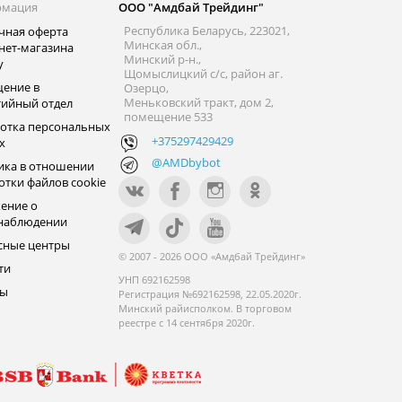
рмация
ООО "Амдбай Трейдинг"
Республика Беларусь, 223021,
чная оферта
Минская обл.,
нет-магазина
Минский р-н.,
y
Щомыслицкий с/с, район аг.
ение в
Озерцо,
Меньковский тракт, дом 2,
тийный отдел
помещение 533
отка персональных
+375297429429
х
@AMDbybot
ика в отношении
отки файлов cookie
ение о
наблюдении
сные центры
© 2007 - 2026 ООО «Амдбай Трейдинг»
ти
УНП 692162598
ры
Регистрация №692162598, 22.05.2020г.
Минский райисполком. В торговом
реестре с 14 сентября 2020г.