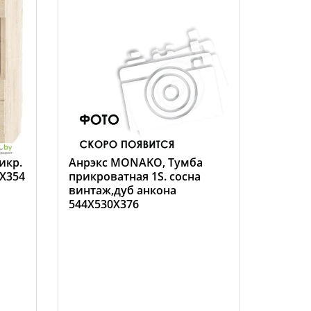
икр.
Анрэкс MONAKO, Тумба
4X354
прикроватная 1S. сосна
винтаж,дуб анкона
544X530X376