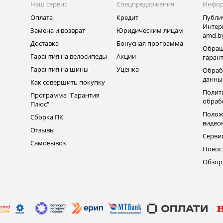
Наш сервис
Спецпредложения
Инфо
Оплата
Кредит
Публи
Интер
Замена и возврат
Юридическим лицам
amd.b
Доставка
Бонусная программа
Обращ
Гарантия на велосипеды
Акции
гаран
Гарантия на шины
Уценка
Обраб
данны
Как совершить покупку
Полит
Программа "Гарантия
обраб
Плюс"
Полож
Сборка ПК
видео
Отзывы
Серви
Самовывоз
Новос
Обзо