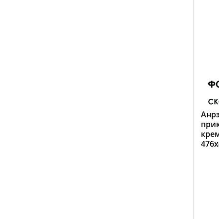
Анр
прик
кре
476х