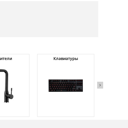
ители
Клавиатуры
Светильн
бра