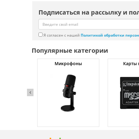
Подписаться на рассылку и по
Я согласен с нашей
Политикой обработки персо
Популярные категории
уты
Микрофоны
Карты 