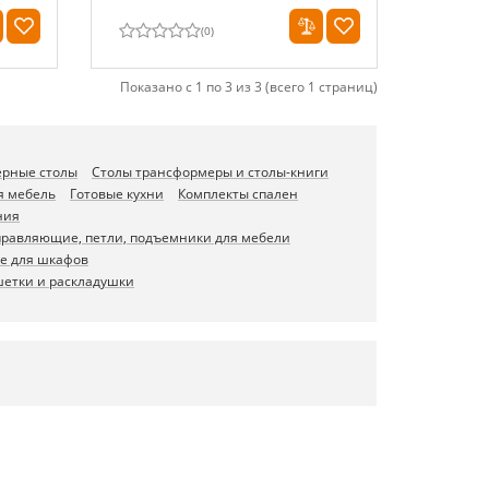
(
0
)
Показано с 1 по 3 из 3 (всего 1 страниц)
ерные столы
Столы трансформеры и столы-книги
я мебель
Готовые кухни
Комплекты спален
ния
равляющие, петли, подъемники для мебели
е для шкафов
шетки и раскладушки