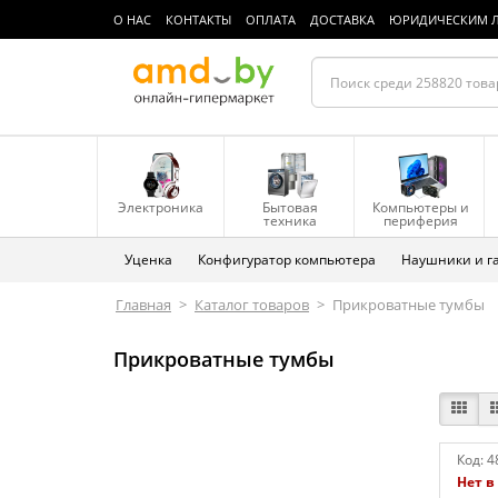
О НАС
КОНТАКТЫ
ОПЛАТА
ДОСТАВКА
ЮРИДИЧЕСКИМ 
Электроника
Бытовая
Компьютеры и
техника
периферия
Уценка
Конфигуратор компьютера
Наушники и г
Главная
>
Каталог товаров
>
Прикроватные тумбы
Прикроватные тумбы
Код:
4
Нет в