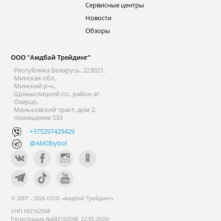
Сервисные центры
Новости
Обзоры
ООО "Амдбай Трейдинг"
Республика Беларусь, 223021,
Минская обл.,
Минский р-н.,
Щомыслицкий с/с, район аг.
Озерцо,
Меньковский тракт, дом 2,
помещение 533
+375297429429
@AMDbybot
© 2007 - 2026 ООО «Амдбай Трейдинг»
УНП 692162598
Регистрация №692162598, 22.05.2020г.