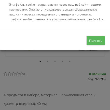
Эти файлы cookie настраиваются через наш веб-сайт нашими
партнерами. Они могут использоваться для сбора данных о
ваших интересах, посещаемых страницах и источниках
трафика, чтобы оценивать и улучшать работу нашего веб-сайта.
Принять
В наличии
(
0
)
Код: 7656982
4 предмета в наборе, материал: нержавеющая сталь,
диаметр (ширина): 40 мм