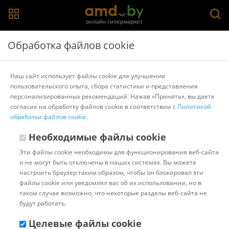
Главная
>
Каталог товаров
>
Предметы сервировки
>
Nouvelle
Обработка файлов cookie
Кольцо для салфеток Nouvelle Елочка N9903657-Н4
Наш сайт использует файлы cookie для улучшения
пользовательского опыта, сбора статистики и представления
Другие товары Nouvelle
персонализированных рекомендаций. Нажав «Принять», вы даете
согласие на обработку файлов cookie в соответствии с
Политикой
обработки файлов cookie
.
Необходимые файлы cookie
Эти файлы cookie необходимы для функционирования веб-сайта
и не могут быть отключены в наших системах. Вы можете
настроить браузер таким образом, чтобы он блокировал эти
файлы cookie или уведомлял вас об их использовании, но в
таком случае возможно, что некоторые разделы веб-сайта не
будут работать.
Целевые файлы cookie