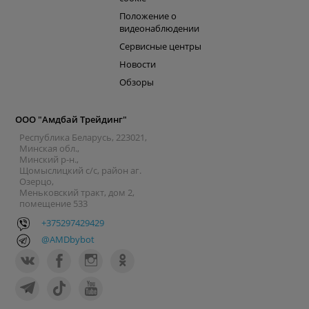
Положение о
видеонаблюдении
Сервисные центры
Новости
Обзоры
ООО "Амдбай Трейдинг"
Республика Беларусь, 223021,
Минская обл.,
Минский р-н.,
Щомыслицкий с/с, район аг.
Озерцо,
Меньковский тракт, дом 2,
помещение 533
+375297429429
@AMDbybot