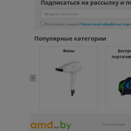
Подписаться на рассылку и п
Я согласен с нашей
Политикой обработки пер
Популярные категории
тяжки
Фены
Беспр
портати
О компании