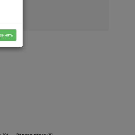
ичии
ринять
 (0)
Вопрос-ответ (0)