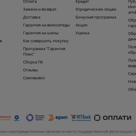
Оплата
Кредит
Пуб
Инт
Замена и возврат
Юридическим лицам
amd
ь
Доставка
Бонусная программа
Обр
Гарантия на велосипеды
Акции
гар
Гарантия на шины
Уценка
Обр
дан
в
Как совершить покупку
Пол
Программа "Гарантия
обр
Плюс"
Пол
Сборка ПК
вид
Отзывы
Сер
Самовывоз
Нов
Обз
ых и распорядительных органов по месту государственной регистрации 