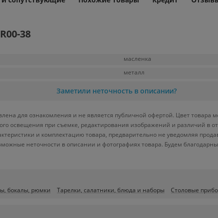
R00-38
масленка
металл
Заметили неточность в описании?
влена для ознакомления и не является публичной офертой. Цвет товара м
йного освещения при съемке, редактирования изображений и различий в 
актеристики и комплектацию товара, предварительно не уведомляя прода
зможные неточности в описании и фотографиях товара. Будем благодарны
ы, бокалы, рюмки
Тарелки, салатники, блюда и наборы
Столовые приб