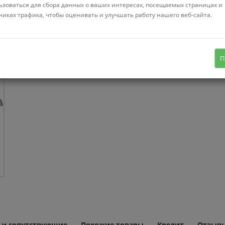
ьзоваться для сбора данных о ваших интересах, посещаемых страницах и
Нет в нал
никах трафика, чтобы оценивать и улучшать работу нашего веб-сайта.
материал: металл
П
 и сопутствующие
Похожие товары
Кредит
Отзывы