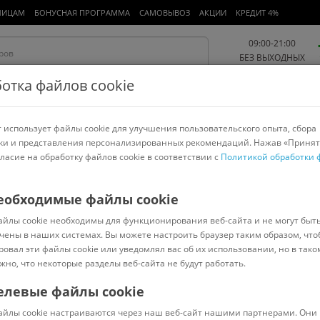
ЛИЦАМ
БОНУСНАЯ ПРОГРАММА
САМОВЫВОЗ
АКЦИИ
КРЕДИТ 4%
09:00-21:00
БЕЗ ВЫХОДНЫХ
отка файлов cookie
 использует файлы cookie для улучшения пользовательского опыта, сбора
Работа и офис
Авто и мото
Детям и мамам
Красота и
спорт
ки и представления персонализированных рекомендаций. Нажав «Принят
гласие на обработку файлов cookie в соответствии с
Политикой обработки 
арнитуры
Ноутбуки
Пылесосы
Роботы-пылесосы
Телевизоры
>
Lara
еобходимые файлы cookie
айлы cookie необходимы для функционирования веб-сайта и не могут быт
чены в наших системах. Вы можете настроить браузер таким образом, что
ровал эти файлы cookie или уведомлял вас об их использовании, но в тако
жно, что некоторые разделы веб-сайта не будут работать.
елевые файлы cookie
Код: 582334
(
0
)
айлы cookie настраиваются через наш веб-сайт нашими партнерами. Они 