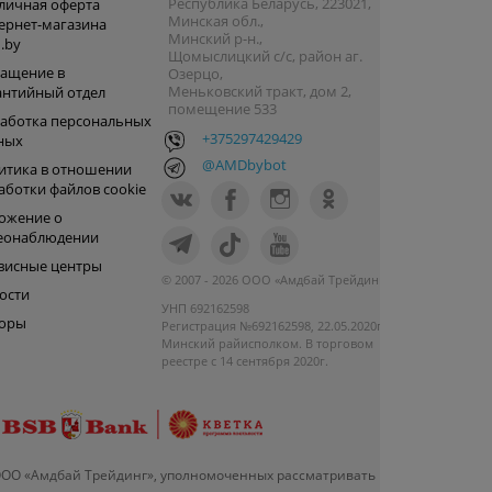
Республика Беларусь, 223021,
личная оферта
Минская обл.,
ернет-магазина
Минский р-н.,
.by
Щомыслицкий с/с, район аг.
ащение в
Озерцо,
Меньковский тракт, дом 2,
антийный отдел
помещение 533
аботка персональных
+375297429429
ных
@AMDbybot
итика в отношении
аботки файлов cookie
ожение о
еонаблюдении
висные центры
© 2007 - 2026 ООО «Амдбай Трейдинг»
ости
УНП 692162598
оры
Регистрация №692162598, 22.05.2020г.
Минский райисполком. В торговом
реестре с 14 сентября 2020г.
ООО «Амдбай Трейдинг», уполномоченных рассматривать