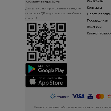
Реквизиты
Контакты
Для установки приложения
наведите
камеру на QR‑код или
воспользуйтесь
Обратная связ
ссылкой
Поставщикам
Вакансии
Каталог товаро
Номер телефона работников местных исполнительн