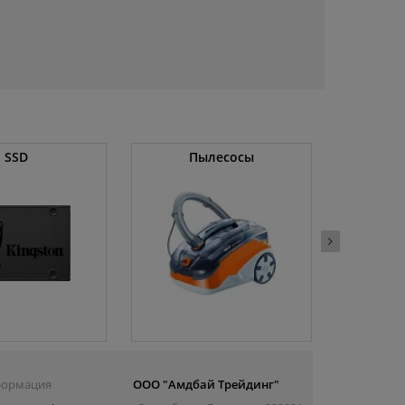
SSD
Пылесосы
Операт
ормация
ООО "Амдбай Трейдинг"