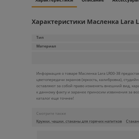
Характеристики Масленка Lara L
Тип
Материал
Информация о товаре Масленка Lara LR00-38 предоста
цветопередачи экранов (яркость, калибровка), студи
оставляют за собой право изменять внешний вид, хар
к данному факту и заранее приносим извинения за во
каталог еще точнее!
Смотрите также
Кружки, чашки, стаканы для горячих напитков
Стакан