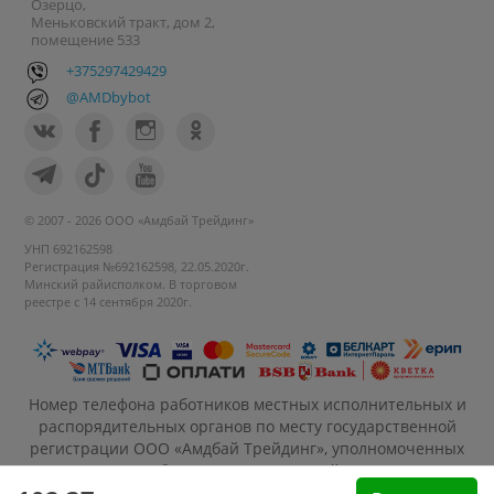
Озерцо,
Меньковский тракт, дом 2,
помещение 533
+375297429429
@AMDbybot
© 2007 - 2026 ООО «Амдбай Трейдинг»
УНП 692162598
Регистрация №692162598, 22.05.2020г.
Минский райисполком. В торговом
реестре с 14 сентября 2020г.
Номер телефона работников местных исполнительных и
распорядительных органов по месту государственной
регистрации ООО «Амдбай Трейдинг», уполномоченных
рассматривать обращения покупателей: +375 17 270-35-
26, Руководитель отдела: Макриденко Ирина