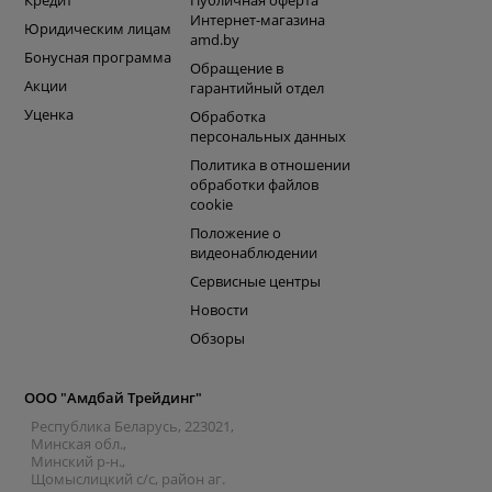
Кредит
Публичная оферта
Интернет-магазина
Юридическим лицам
amd.by
Бонусная программа
Обращение в
Акции
гарантийный отдел
Уценка
Обработка
персональных данных
Политика в отношении
обработки файлов
cookie
Положение о
видеонаблюдении
Сервисные центры
Новости
Обзоры
ООО "Амдбай Трейдинг"
Республика Беларусь, 223021,
Минская обл.,
Минский р-н.,
Щомыслицкий с/с, район аг.