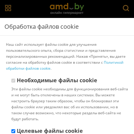
Главная
>
Каталог товаров
>
Портативные зарядные
Обработка файлов cookie
устройства
>
UGreen
Внешний аккумулятор Ugreen PB561 10000mAh
Наш сайт использует файлы cookie для улучшения
(серый)
пользовательского опыта, сбора статистики и представления
персонализированных рекомендаций. Нажав «Принять», вы даете
согласие на обработку файлов cookie в соответствии с
Политикой
Другие товары UGreen
обработки файлов cookie
.
Необходимые файлы cookie
Эти файлы cookie необходимы для функционирования веб-сайта
и не могут быть отключены в наших системах. Вы можете
настроить браузер таким образом, чтобы он блокировал эти
файлы cookie или уведомлял вас об их использовании, но в
таком случае возможно, что некоторые разделы веб-сайта не
будут работать.
Целевые файлы cookie