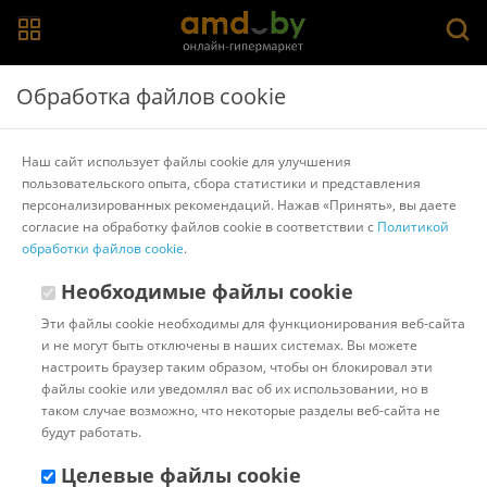
Главная
>
Каталог товаров
>
Портативные DVD-плееры и
Обработка файлов cookie
телевизоры
Портативные DVD-плееры и телевизоры
Наш сайт использует файлы cookie для улучшения
пользовательского опыта, сбора статистики и представления
Популярные
Сортировать:
персонализированных рекомендаций. Нажав «Принять», вы даете
согласие на обработку файлов cookie в соответствии с
Политикой
Код:
679197
обработки файлов cookie
Нет в наличии
.
ЖК-монитор Swat CDH-125BL
Необходимые файлы cookie
Эти файлы cookie необходимы для функционирования веб-сайта
и не могут быть отключены в наших системах. Вы можете
настроить браузер таким образом, чтобы он блокировал эти
файлы cookie или уведомлял вас об их использовании, но в
таком случае возможно, что некоторые разделы веб-сайта не
будут работать.
(
0
)
Целевые файлы cookie