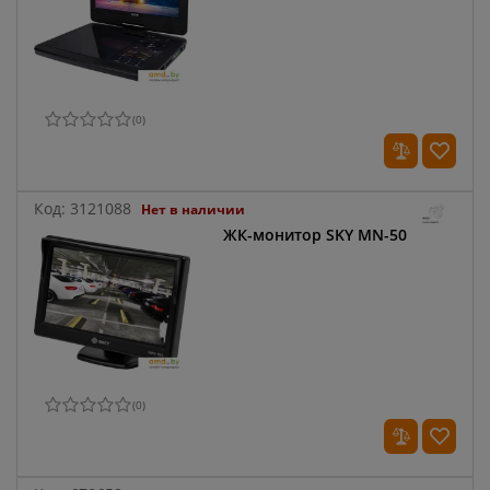
(
0
)
Код:
3121088
Нет в наличии
ЖК-монитор SKY MN-50
(
0
)