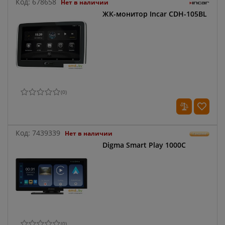
Код:
678658
Нет в наличии
ЖК-монитор Incar CDH-105BL
(
0
)
Код:
7439339
Нет в наличии
Digma Smart Play 1000С
(
0
)