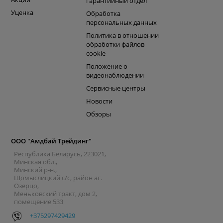
гарантийный отдел
Уценка
Обработка
персональных данных
Политика в отношении
обработки файлов
cookie
Положение о
видеонаблюдении
Сервисные центры
Новости
Обзоры
ООО "Амдбай Трейдинг"
Республика Беларусь, 223021,
Минская обл.,
Минский р-н.,
Щомыслицкий с/с, район аг.
Озерцо,
Меньковский тракт, дом 2,
помещение 533
+375297429429