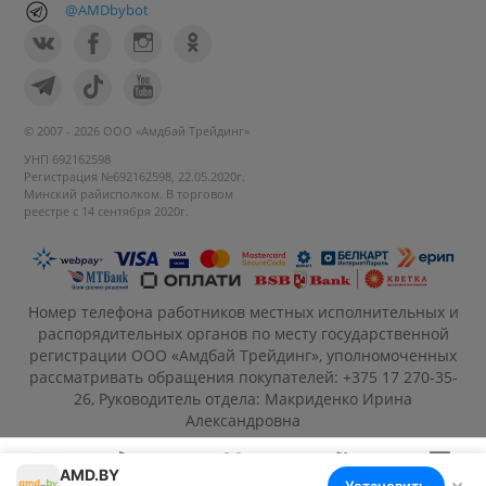
@AMDbybot
© 2007 - 2026 ООО «Амдбай Трейдинг»
УНП 692162598
Регистрация №692162598, 22.05.2020г.
Минский райисполком. В торговом
реестре с 14 сентября 2020г.
Номер телефона работников местных исполнительных и
распорядительных органов по месту государственной
регистрации ООО «Амдбай Трейдинг», уполномоченных
рассматривать обращения покупателей: +375 17 270-35-
26, Руководитель отдела: Макриденко Ирина
Александровна
AMD.BY