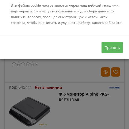
Эти файлы cookie настраиваются через наш веб-сайт нашими
партнерами. Они могут использоваться для сбора данных о
Код:
1044453
Нет в наличии
ваших интересах, посещаемых страницах и источниках
ЖК-монитор SKY MN-43
трафика, чтобы оценивать и улучшать работу нашего веб-сайта.
Принять
(
0
)
Код:
645411
Нет в наличии
ЖК-монитор Alpine PKG-
RSE3HDMI