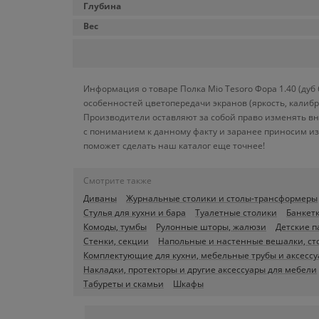
Глубина
Вес
Информация о товаре Полка Mio Tesoro Фора 1.40 (дуб
особенностей цветопередачи экранов (яркость, калиб
Производители оставляют за собой право изменять вн
с пониманием к данному факту и заранее приносим из
поможет сделать наш каталог еще точнее!
Смотрите также
Диваны
Журнальные столики и столы-трансформеры
Стулья для кухни и бара
Туалетные столики
Банкетк
Комоды, тумбы
Рулонные шторы, жалюзи
Детские п
Стенки, секции
Напольные и настенные вешалки, ст
Комплектующие для кухни, мебельные трубы и аксесс
Накладки, протекторы и другие аксессуары для мебели
Табуреты и скамьи
Шкафы