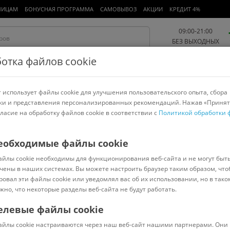
ЛИЦАМ
БОНУСНАЯ ПРОГРАММА
САМОВЫВОЗ
АКЦИИ
КРЕДИТ 4%
09:00-21:00
БЕЗ ВЫХОДНЫХ
отка файлов cookie
 использует файлы cookie для улучшения пользовательского опыта, сбора
Работа и офис
Авто и мото
Детям и мамам
Красота и
спорт
ки и представления персонализированных рекомендаций. Нажав «Принят
гласие на обработку файлов cookie в соответствии с
Политикой обработки 
арнитуры
Ноутбуки
Пылесосы
Роботы-пылесосы
Телевизоры
емы хранения
>
Mio Tesoro
еобходимые файлы cookie
айлы cookie необходимы для функционирования веб-сайта и не могут быт
ный)
чены в наших системах. Вы можете настроить браузер таким образом, что
ровал эти файлы cookie или уведомлял вас об их использовании, но в тако
жно, что некоторые разделы веб-сайта не будут работать.
елевые файлы cookie
Код: 7550627
(
0
)
айлы cookie настраиваются через наш веб-сайт нашими партнерами. Они 