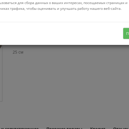
ьзоваться для сбора данных о ваших интересах, посещаемых страницах и
Нет в нал
никах трафика, чтобы оценивать и улучшать работу нашего веб-сайта.
навесная установка, открытая, 1
полка, материал: тамбурат, стиль:
скандинавский, цвет: дерево светлое,
П
длина 40 см, высота 3.7 см, глубина
25 см
 и сопутствующие
Похожие товары
Кредит
Отзывы