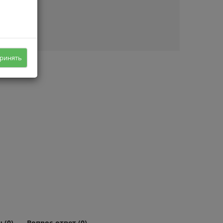
ичии
ринять
 (0)
Вопрос-ответ (0)