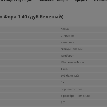
 Фора 1.40 (дуб беленый)
полка
открытая
навесная
скандинавский
тамбурат
Mio Tesoro Фора
1 шт.
дуб беленый
5 кг
дерево светлое
в разобранном виде
3.7