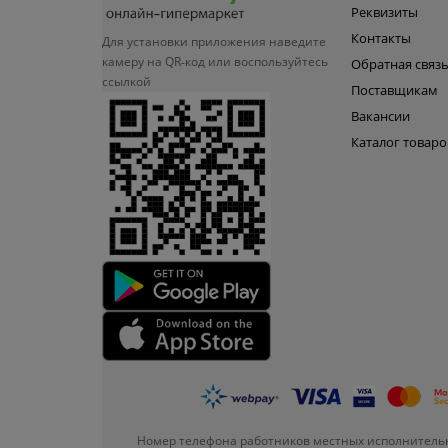
Реквизиты
Контакты
Для установки приложения
наведите
камеру на QR‑код или
воспользуйтесь
Обратная связ
ссылкой
Поставщикам
Вакансии
Каталог товаро
Номер телефона работников местных исполнительн