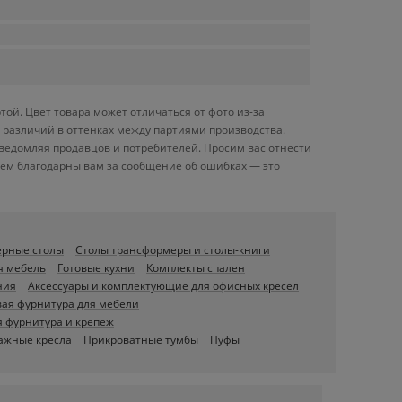
ой. Цвет товара может отличаться от фото из-за
 различий в оттенках между партиями производства.
ведомляя продавцов и потребителей. Просим вас отнестись
дем благодарны вам за сообщение об ошибках — это
ерные столы
Столы трансформеры и столы-книги
я мебель
Готовые кухни
Комплекты спален
ния
Аксессуары и комплектующие для офисных кресел
ая фурнитура для мебели
 фурнитура и крепеж
ажные кресла
Прикроватные тумбы
Пуфы