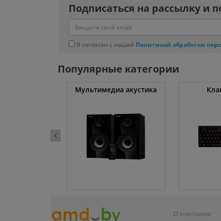
Подписаться на рассылку и п
Я согласен с нашей
Политикой обработки пер
Популярные категории
атуты
Мультимедиа акустика
Кла
О компании