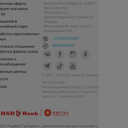
Республика Беларусь, 223021,
личная оферта
Минская обл.,
ернет-магазина
Минский р-н.,
.by
Щомыслицкий с/с, район аг.
ащение в
Озерцо,
Меньковский тракт, дом 2,
антийный отдел
помещение 533
аботка персональных
+375297429429
ных
@AMDbybot
итика в отношении
аботки файлов cookie
ожение о
еонаблюдении
висные центры
© 2007 - 2026 ООО «Амдбай Трейдинг»
ости
УНП 692162598
оры
Регистрация №692162598, 22.05.2020г.
Минский райисполком. В торговом
реестре с 14 сентября 2020г.
ООО «Амдбай Трейдинг», уполномоченных рассматривать