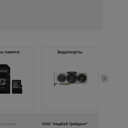
ты памяти
Видеокарты
Угловы
(
ормация
ООО "Амдбай Трейдинг"