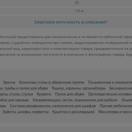
25
1.6 кг
Заметили неточность в описании?
 беленый) предоставлена для ознакомления и не является публичной оферт
ровка), студийного освещения при съемке, редактирования изображений и
ешний вид, характеристики и комплектацию товара, предварительно не у
винения за возможные неточности в описании и фотографиях товара. Бу
Кресла
Кухонные столы и обеденные группы
Письменные и компьют
и, тумбы и полки для обуви
Ящики, корзины, органайзеры
Бескаркасна
арты, столы, стулья
Кровати
Полки для обуви
Ортопедические основа
ойки для одежды
Направляющие, петли, подъемники для мебели
Лицев
уары
Системы раздвижения, наполнение для шкафов
Прочая мебельная
Буфеты, шкафы, серванты
Кушетки и раскладушки
Массажеры и масс