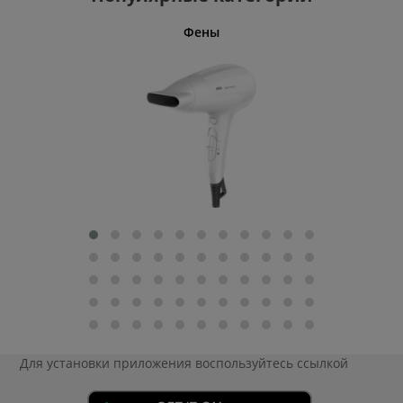
Фены
Беспро
Для установки приложения
воспользуйтесь ссылкой