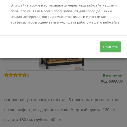
Эти файлы cookie настраиваются через наш веб-сайт нашими
партнерами. Они могут использоваться для сбора данных о
ваших интересах, посещаемых страницах и источниках
трафика, чтобы оценивать и улучшать работу нашего веб-сайта.
Принять
В наличии
(
1
)
Код: 6088738
напольная установка, открытая, 5 полок, материал: металл,
стиль: лофт, цвет: дерево светлое/черный, длина 120 см,
высота 180 см, глубина 40 см