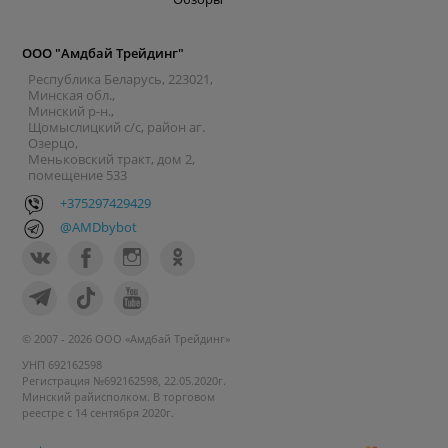
ООО "Амдбай Трейдинг"
Республика Беларусь, 223021,
Минская обл.,
Минский р-н.,
Щомыслицкий с/с, район аг.
Озерцо,
Меньковский тракт, дом 2,
помещение 533
+375297429429
@AMDbybot
© 2007 - 2026 ООО «Амдбай Трейдинг»
УНП 692162598
Регистрация №692162598, 22.05.2020г.
Минский райисполком. В торговом
реестре с 14 сентября 2020г.