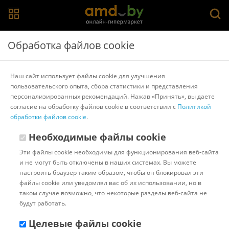
Главная
>
Каталог товаров
>
Полки, стеллажи, системы
Обработка файлов cookie
хранения
>
Metall-Zavod
Стеллаж Metall-Zavod МZ-Profil 180х120х40
Наш сайт использует файлы cookie для улучшения
пользовательского опыта, сбора статистики и представления
персонализированных рекомендаций. Нажав «Принять», вы даете
Другие товары Metall-Zavod
согласие на обработку файлов cookie в соответствии с
Политикой
обработки файлов cookie
.
Необходимые файлы cookie
Эти файлы cookie необходимы для функционирования веб-сайта
и не могут быть отключены в наших системах. Вы можете
настроить браузер таким образом, чтобы он блокировал эти
файлы cookie или уведомлял вас об их использовании, но в
таком случае возможно, что некоторые разделы веб-сайта не
будут работать.
Целевые файлы cookie