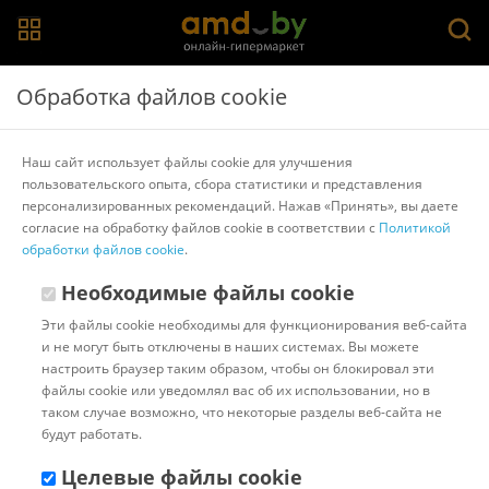
Главная
>
Каталог товаров
>
Полки, стеллажи, системы
Обработка файлов cookie
хранения
>
Involux
Стеллаж Involux Lorby 712-196-1014 (белый)
Наш сайт использует файлы cookie для улучшения
пользовательского опыта, сбора статистики и представления
персонализированных рекомендаций. Нажав «Принять», вы даете
Другие товары Involux
согласие на обработку файлов cookie в соответствии с
Политикой
обработки файлов cookie
.
Необходимые файлы cookie
Эти файлы cookie необходимы для функционирования веб-сайта
и не могут быть отключены в наших системах. Вы можете
настроить браузер таким образом, чтобы он блокировал эти
файлы cookie или уведомлял вас об их использовании, но в
таком случае возможно, что некоторые разделы веб-сайта не
будут работать.
Целевые файлы cookie