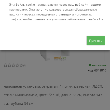
Эти файлы cookie настраиваются через наш веб-сайт нашими
партнерами. Они могут использоваться для сбора данных о
ваших интересах, посещаемых страницах и источниках
трафика, чтобы оценивать и улучшать работу нашего веб-сайта.
Принять
Кредит «На родныя тавары» - 4%
В наличии
(
0
)
Код: 6348816
напольная установка, открытая, 4 полки, материал: ЛДСП,
стиль: минимализм, цвет: белый, длина 38 см, высота 147
см, глубина 34 см