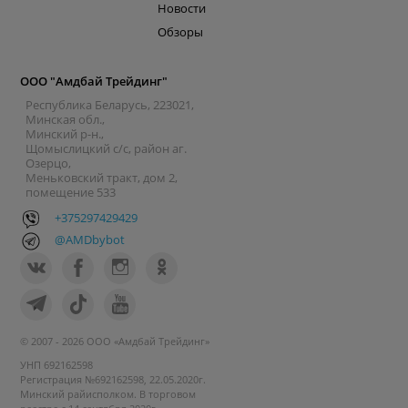
Новости
Обзоры
ООО "Амдбай Трейдинг"
Республика Беларусь, 223021,
Минская обл.,
Минский р-н.,
Щомыслицкий с/с, район аг.
Озерцо,
Меньковский тракт, дом 2,
помещение 533
+375297429429
@AMDbybot
© 2007 - 2026 ООО «Амдбай Трейдинг»
УНП 692162598
Регистрация №692162598, 22.05.2020г.
Минский райисполком. В торговом