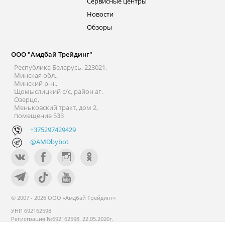
Сервисные центры
Новости
Обзоры
ООО "Амдбай Трейдинг"
Республика Беларусь, 223021,
Минская обл.,
Минский р-н.,
Щомыслицкий с/с, район аг.
Озерцо,
Меньковский тракт, дом 2,
помещение 533
+375297429429
@AMDbybot
© 2007 - 2026 ООО «Амдбай Трейдинг»
УНП 692162598
Регистрация №692162598, 22.05.2020г.