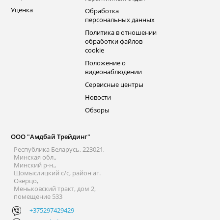
Уценка
Обработка
персональных данных
Политика в отношении
обработки файлов
cookie
Положение о
видеонаблюдении
Сервисные центры
Новости
Обзоры
ООО "Амдбай Трейдинг"
Республика Беларусь, 223021,
Минская обл.,
Минский р-н.,
Щомыслицкий с/с, район аг.
Озерцо,
Меньковский тракт, дом 2,
помещение 533
+375297429429