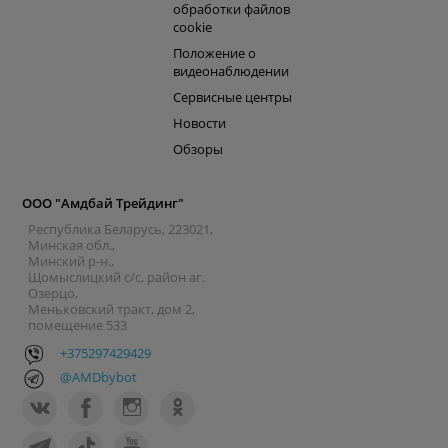
обработки файлов
cookie
Положение о
видеонаблюдении
Сервисные центры
Новости
Обзоры
ООО "Амдбай Трейдинг"
Республика Беларусь, 223021,
Минская обл.,
Минский р-н.,
Щомыслицкий с/с, район аг.
Озерцо,
Меньковский тракт, дом 2,
помещение 533
+375297429429
@AMDbybot