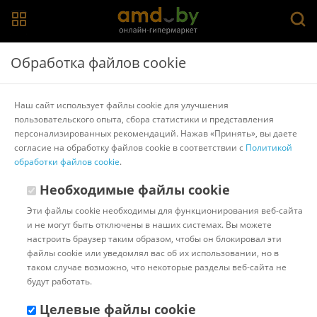
Главная
>
Каталог товаров
>
Подгузники для взрослых
Обработка файлов cookie
Подгузники для взрослых
Наш сайт использует файлы cookie для улучшения
пользовательского опыта, сбора статистики и представления
Популярные
Сортировать:
персонализированных рекомендаций. Нажав «Принять», вы даете
согласие на обработку файлов cookie в соответствии с
Политикой
Код:
6593968
В наличии
обработки файлов cookie
.
Подгузники для взрослых ID
Slip Basic L (30 шт)
Необходимые файлы cookie
Эти файлы cookie необходимы для функционирования веб-сайта
и не могут быть отключены в наших системах. Вы можете
Доставка в г.Минск 11 августа
настроить браузер таким образом, чтобы он блокировал эти
с 18:00 до 23:00.
Стоимость:
файлы cookie или уведомлял вас об их использовании, но в
10.00 ƃ
таком случае возможно, что некоторые разделы веб-сайта не
Бонусные баллы: 1.20
будут работать.
60.06 ƃ
Целевые файлы cookie