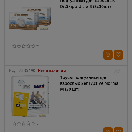
Подгузники для взрослых
Dr.Skipp Ultra S (2x30шт)
(
0
)
Код:
7385490
Нет в наличии
Трусы-подгузники для
взрослых Seni Active Normal
M (30 шт)
(
0
)