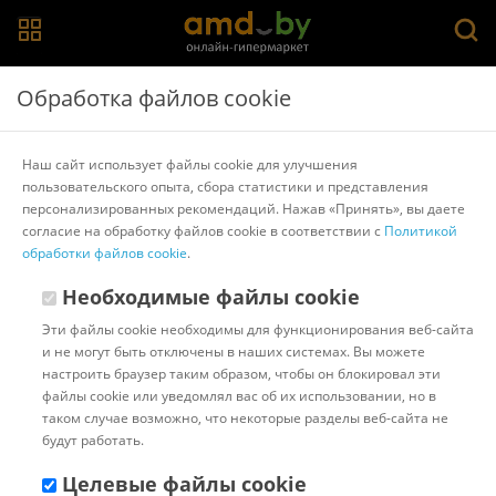
Главная
>
Каталог товаров
>
Пневматические краскопульты
Обработка файлов cookie
Пневматические краскопульты
Наш сайт использует файлы cookie для улучшения
пользовательского опыта, сбора статистики и представления
Популярные
Сортировать:
персонализированных рекомендаций. Нажав «Принять», вы даете
согласие на обработку файлов cookie в соответствии с
Политикой
Код:
7383311
В наличии
обработки файлов cookie
.
Краскопульт Jeta Pro Mini
JL887 12 HVLP
Необходимые файлы cookie
Эти файлы cookie необходимы для функционирования веб-сайта
и не могут быть отключены в наших системах. Вы можете
Доставка в г.Минск 11 августа
настроить браузер таким образом, чтобы он блокировал эти
с 18:00 до 22:00.
Стоимость:
файлы cookie или уведомлял вас об их использовании, но в
10.00 ƃ
таком случае возможно, что некоторые разделы веб-сайта не
Бонусные баллы: 2.37
будут работать.
118.54 ƃ
Целевые файлы cookie