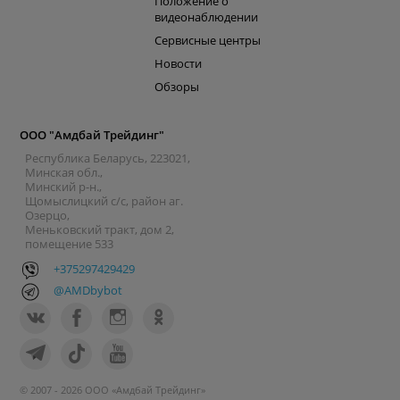
Положение о
видеонаблюдении
Сервисные центры
Новости
Обзоры
ООО "Амдбай Трейдинг"
Республика Беларусь, 223021,
Минская обл.,
Минский р-н.,
Щомыслицкий с/с, район аг.
Озерцо,
Меньковский тракт, дом 2,
помещение 533
+375297429429
@AMDbybot
© 2007 - 2026 ООО «Амдбай Трейдинг»