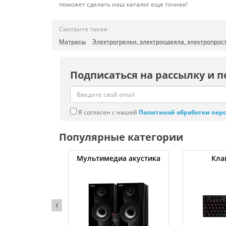
поможет сделать наш каталог еще точнее!
Смотрите также
Матрасы
Электрогрелки, электроодеяла, электропро
Подписаться на рассылку и п
Я согласен с нашей
Политикой обработки пер
Популярные категории
атуты
Мультимедиа акустика
Кла