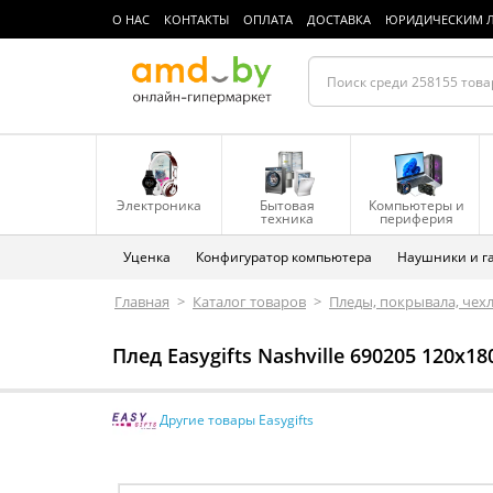
О НАС
КОНТАКТЫ
ОПЛАТА
ДОСТАВКА
ЮРИДИЧЕСКИМ 
Электроника
Бытовая
Компьютеры и
техника
периферия
Уценка
Конфигуратор компьютера
Наушники и г
Главная
>
Каталог товаров
>
Пледы, покрывала, чехл
Плед Easygifts Nashville 690205 120x1
Другие товары Easygifts