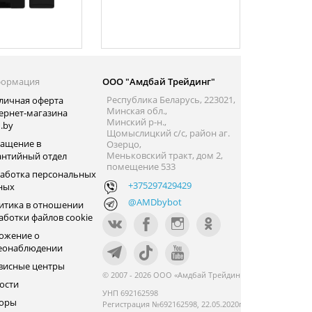
ормация
ООО "Амдбай Трейдинг"
Республика Беларусь, 223021,
личная оферта
Минская обл.,
ернет-магазина
Минский р-н.,
.by
Щомыслицкий с/с, район аг.
ащение в
Озерцо,
Меньковский тракт, дом 2,
антийный отдел
помещение 533
аботка персональных
+375297429429
ных
@AMDbybot
итика в отношении
аботки файлов cookie
ожение о
еонаблюдении
висные центры
© 2007 - 2026 ООО «Амдбай Трейдинг»
ости
УНП 692162598
оры
Регистрация №692162598, 22.05.2020г.