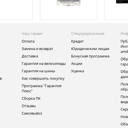
Наш сервис
Спецпредложения
Инф
Оплата
Кредит
Пуб
Инт
Замена и возврат
Юридическим лицам
amd
ь
Доставка
Бонусная программа
Обр
Гарантия на велосипеды
Акции
гар
Гарантия на шины
Уценка
Обр
дан
в
Как совершить покупку
Пол
Программа "Гарантия
обр
Плюс"
Пол
Сборка ПК
вид
Отзывы
Сер
Самовывоз
Нов
Обз