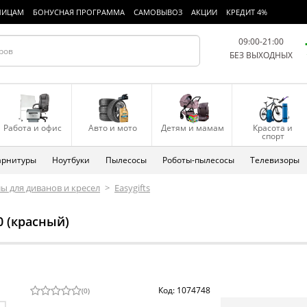
ЛИЦАМ
БОНУСНАЯ ПРОГРАММА
САМОВЫВОЗ
АКЦИИ
КРЕДИТ 4%
09:00-21:00
БЕЗ ВЫХОДНЫХ
Работа и офис
Авто и мото
Детям и мамам
Красота и
спорт
арнитуры
Ноутбуки
Пылесосы
Роботы-пылесосы
Телевизоры
ы для диванов и кресел
>
Easygifts
80 (красный)
Код: 1074748
(
0
)