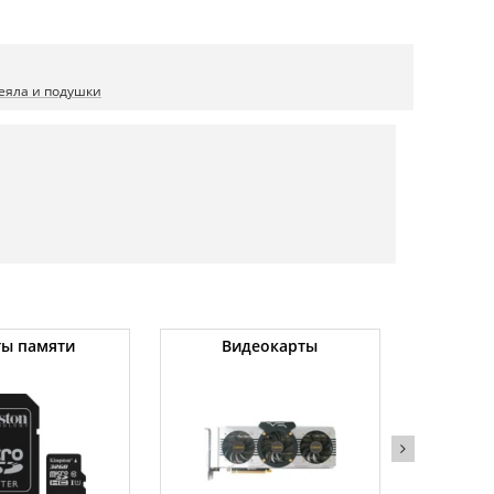
еяла и подушки
ты памяти
Видеокарты
Угловы
(