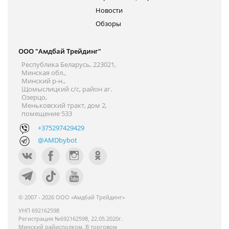
Новости
Обзоры
ООО "Амдбай Трейдинг"
Республика Беларусь, 223021,
Минская обл.,
Минский р-н.,
Щомыслицкий с/с, район аг.
Озерцо,
Меньковский тракт, дом 2,
помещение 533
+375297429429
@AMDbybot
© 2007 - 2026 ООО «Амдбай Трейдинг»
УНП 692162598
Регистрация №692162598, 22.05.2020г.
Минский райисполком. В торговом