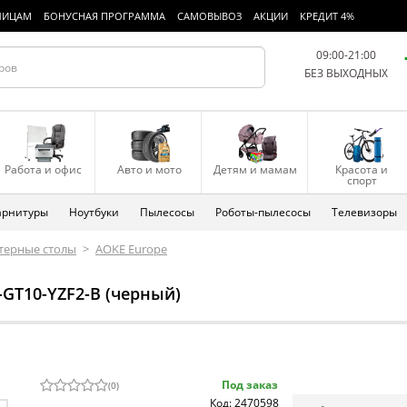
ЛИЦАМ
БОНУСНАЯ ПРОГРАММА
САМОВЫВОЗ
АКЦИИ
КРЕДИТ 4%
09:00-21:00
БЕЗ ВЫХОДНЫХ
Работа и офис
Авто и мото
Детям и мамам
Красота и
спорт
арнитуры
Ноутбуки
Пылесосы
Роботы-пылесосы
Телевизоры
терные столы
>
AOKE Europe
-GT10-YZF2-B (черный)
Под заказ
(
0
)
Код: 2470598