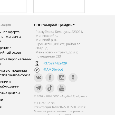
рмация
ООО "Амдбай Трейдинг"
Республика Беларусь, 223021,
чная оферта
Минская обл.,
нет-магазина
Минский р-н.,
y
Щомыслицкий с/с, район аг.
ение в
Озерцо,
Меньковский тракт, дом 2,
тийный отдел
помещение 533
отка персональных
+375297429429
х
@AMDbybot
ика в отношении
отки файлов cookie
ение о
наблюдении
сные центры
© 2007 - 2026 ООО «Амдбай Трейдинг»
ти
УНП 692162598
ры
Регистрация №692162598, 22.05.2020г.
Минский райисполком. В торговом