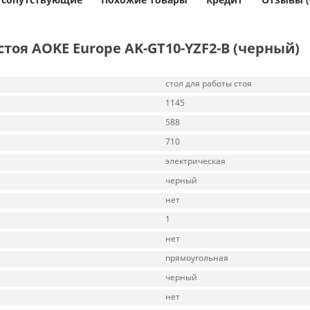
тоя AOKE Europe AK-GT10-YZF2-B (черный)
стол для работы стоя
1145
588
710
электрическая
черный
нет
1
нет
прямоугольная
черный
нет