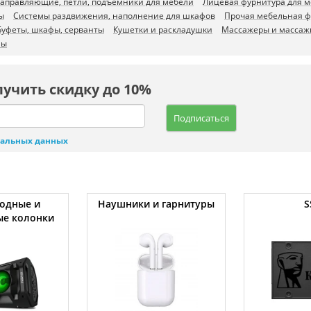
аправляющие, петли, подъемники для мебели
Лицевая фурнитура для 
ы
Системы раздвижения, наполнение для шкафов
Прочая мебельная ф
Буфеты, шкафы, серванты
Кушетки и раскладушки
Массажеры и массаж
фы
лучить скидку до 10%
Подписаться
нальных данных
одные и
Наушники и гарнитуры
S
ые колонки