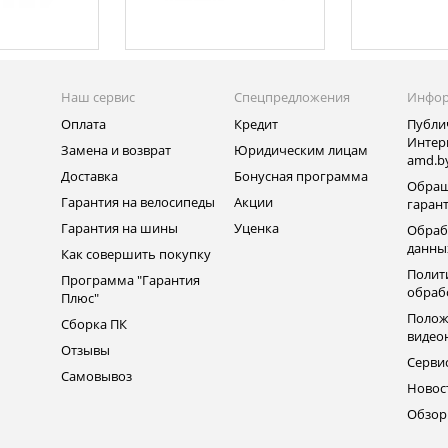
Наш сервис
Спецпредложения
Инфо
Оплата
Кредит
Публи
Интер
Замена и возврат
Юридическим лицам
amd.b
Доставка
Бонусная программа
Обращ
Гарантия на велосипеды
Акции
гаран
Гарантия на шины
Уценка
Обраб
данны
Как совершить покупку
Полит
Программа "Гарантия
обраб
Плюс"
Полож
Сборка ПК
видео
Отзывы
Серви
Самовывоз
Новос
Обзо