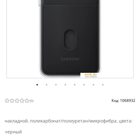
Код: 1068932
(
0
)
накладной, поликарбонат/полиуретан/микрофибра, цвета:
черный