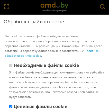
Главная
>
Каталог товаров
>
Переходные рамки
Обработка файлов cookie
Переходные рамки
Наш сайт использует файлы cookie для улучшения
пользовательского опыта, сбора статистики и представления
Популярные
Сортировать:
персонализированных рекомендаций. Нажав «Принять», вы даете
согласие на обработку файлов cookie в соответствии с
Политикой
Показано с 0 по 0 из 0 (всего 0 страниц)
обработки файлов cookie
.
Необходимые файлы cookie
Смотрите также
Эти файлы cookie необходимы для функционирования веб-сайта
Автомобильные велобагажники
и не могут быть отключены в наших системах. Вы можете
Аксессуары для салона автомобиля
настроить браузер таким образом, чтобы он блокировал эти
Электрические зарядные станции
файлы cookie или уведомлял вас об их использовании, но в
Автомобильные багажники
Автобоксы
таком случае возможно, что некоторые разделы веб-сайта не
Автомобильные пылесосы
будут работать.
Снеговые лопаты, щетки, совки, скребки для льда
Автомобильные вешалки
Целевые файлы cookie
Чехлы для хранения и переноски колес