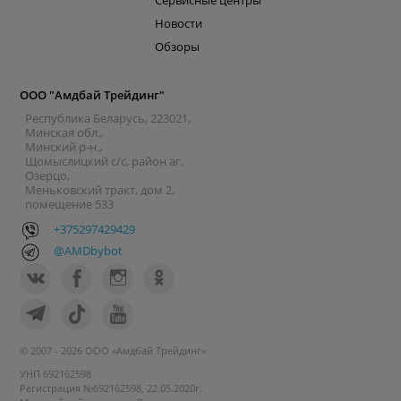
Новости
Обзоры
ООО "Амдбай Трейдинг"
Республика Беларусь, 223021,
Минская обл.,
Минский р-н.,
Щомыслицкий с/с, район аг.
Озерцо,
Меньковский тракт, дом 2,
помещение 533
+375297429429
@AMDbybot
© 2007 - 2026 ООО «Амдбай Трейдинг»
УНП 692162598
Регистрация №692162598, 22.05.2020г.