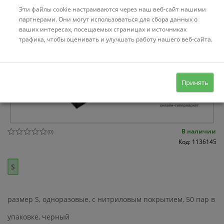
Эти файлы cookie настраиваются через наш веб-сайт нашими
партнерами. Они могут использоваться для сбора данных о
ваших интересах, посещаемых страницах и источниках
трафика, чтобы оценивать и улучшать работу нашего веб-сайта.
Принять
В наличии
(
0
)
Код: 1136145
S
размер S, одноразовые, с нитриловым покрытием, 50 пар в
упаковке, черный