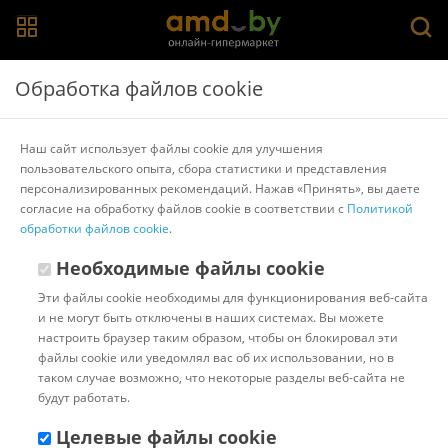
Главная
>
Каталог товаров
>
Перчатки хозяйственные
>
A.D.M
Обработка файлов cookie
Нитриловые перчатки A.D.M SEMPB1 (S, 100шт,
черный)
Наш сайт использует файлы cookie для улучшения
пользовательского опыта, сбора статистики и представления
персонализированных рекомендаций. Нажав «Принять», вы даете
Другие товары A.D.M
согласие на обработку файлов cookie в соответствии с
Политикой
обработки файлов cookie
.
Необходимые файлы cookie
Эти файлы cookie необходимы для функционирования веб-сайта
и не могут быть отключены в наших системах. Вы можете
настроить браузер таким образом, чтобы он блокировал эти
файлы cookie или уведомлял вас об их использовании, но в
таком случае возможно, что некоторые разделы веб-сайта не
будут работать.
Целевые файлы cookie