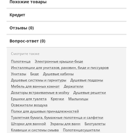
Похожие товары
Кредит
Отзывы (0)
Вопрос-ответ (0)
Смотрите также
Полотенца
Электронные крышки-биде
Инсталляции для унитазов, раковин, биде и писсуаров
Унитазы
Биде
Душевые кабины
Душевые системы и гарнитуры
Душевые поддоны
Мебель для ванных комнат
Держатели
Дозаторы встраиваемые в мойку
Душевые решетки
Ершики для туалета
Крючки
Мыльницы
Освежители воздуха
Полки для душевых принадлежностей
Туалетная бумага, бумажные полотенца и салфетки
Шторки для ванной
Экраны для ванн
Биотуалеты
Клавиши и системы смыва
Полотенцесушители