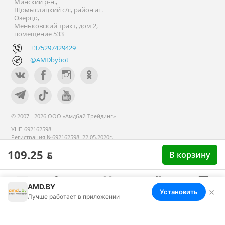
Минский р-н.,
Щомыслицкий с/с, район аг.
Озерцо,
Меньковский тракт, дом 2,
помещение 533
+375297429429
@AMDbybot
© 2007 - 2026 ООО «Амдбай Трейдинг»
УНП 692162598
Регистрация №692162598, 22.05.2020г.
Минский райисполком. В торговом
109.25 ƃ
реестре с 14 сентября 2020г.
В корзину
AMD.BY
×
Установить
Меню
Корзина
Избранное
Сравнение
Войти
Лучше работает в приложении
Номер телефона работников местных исполнительных и
распорядительных органов по месту государственной
регистрации ООО «Амдбай Трейдинг», уполномоченных