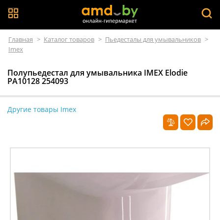
Главная
>
Каталог товаров
>
Пьедесталы для умывальников
>
Imex
Полупьедестал для умывальника IMEX Elodie
PA10128 254093
Другие товары Imex