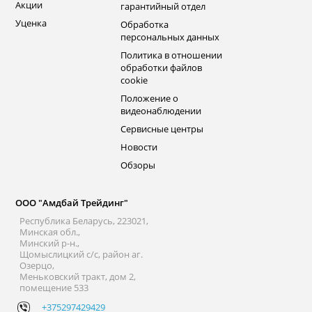
Акции
гарантийный отдел
Уценка
Обработка
персональных данных
Политика в отношении
обработки файлов
cookie
Положение о
видеонаблюдении
Сервисные центры
Новости
Обзоры
ООО "Амдбай Трейдинг"
Республика Беларусь, 223021,
Минская обл.,
Минский р-н.,
Щомыслицкий с/с, район аг.
Озерцо,
Меньковский тракт, дом 2,
помещение 533
+375297429429