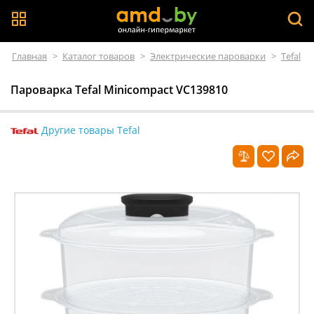
Главная
>
Каталог товаров
>
Электрические пароварки
>
Tefal
Пароварка Tefal Minicompact VC139810
Другие товары Tefal