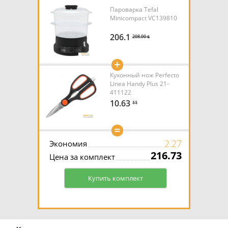
Пароварка Tefal
Minicompact VC139810
206.1
208.00 ƃ
+
Кухонный нож Perfecto
Linea Handy Plus 21-
411122
10.63
11
=
2.27
Экономия
216.73
Цена за комплект
Купить комплект