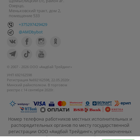
Щомыслицкий с/с, район аг.
Озерцо,
Меньковский тракт, дом 2,
помещение 533
+375297429429
@AMDbybot
© 2007 - 2026 ООО «Амдбай Трейдинг»
УНП 692162598
Регистрация №692162598, 22.05.2020г.
Минский райисполком. В торговом
реестре с 14 сентября 2020г.
Номер телефона работников местных исполнительных и
распорядительных органов по месту государственной
регистрации ООО «Амдбай Трейдинг», уполномоченных
рассматривать обращения покупателей: +375 17 270-35-