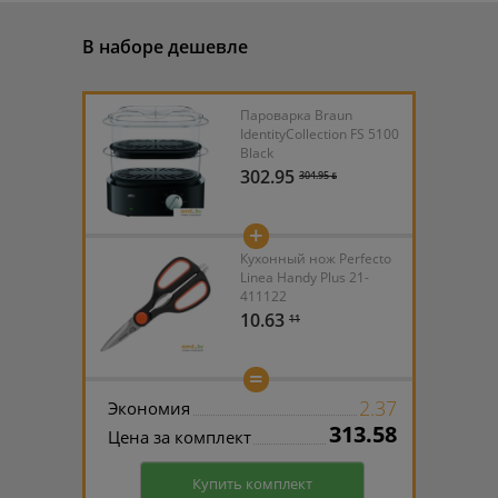
В наборе дешевле
Пароварка Braun
IdentityCollection FS 5100
Black
302.95
304.95 ƃ
+
Кухонный нож Perfecto
Linea Handy Plus 21-
411122
10.63
11
=
2.37
Экономия
313.58
Цена за комплект
Купить комплект