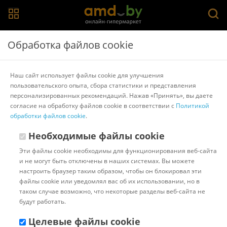
Главная
>
Каталог товаров
>
Электрические пароварки
>
Обработка файлов cookie
Braun
Пароварка Braun IdentityCollection FS 5100 Black
Наш сайт использует файлы cookie для улучшения
пользовательского опыта, сбора статистики и представления
персонализированных рекомендаций. Нажав «Принять», вы даете
Другие товары Braun
согласие на обработку файлов cookie в соответствии с
Политикой
обработки файлов cookie
.
Необходимые файлы cookie
Эти файлы cookie необходимы для функционирования веб-сайта
и не могут быть отключены в наших системах. Вы можете
настроить браузер таким образом, чтобы он блокировал эти
файлы cookie или уведомлял вас об их использовании, но в
таком случае возможно, что некоторые разделы веб-сайта не
будут работать.
Целевые файлы cookie