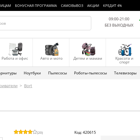
ЛИЦАМ
БОНУСНАЯ ПРОГРАММА
САМОВЫВОЗ
АКЦИИ
КРЕДИТ 4%
09:00-21:00
БЕЗ ВЫХОДНЫХ
Работа и офис
Авто и мото
Детям и мамам
Красота и
спорт
арнитуры
Ноутбуки
Пылесосы
Роботы-пылесосы
Телевизоры
риватели
>
Bort
Код: 420615
(
20
)