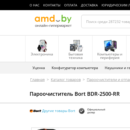
О НАС
КОНТАКТЫ
ОПЛАТА
ДОСТАВКА
ЮРИДИЧЕСКИМ 
Электроника
Бытовая
Компьютеры и
техника
периферия
Уценка
Конфигуратор компьютера
Наушники и г
Главная
>
Каталог товаров
>
Пароочистители и отпа
Пароочиститель Bort BDR-2500-RR
Другие товары Bort