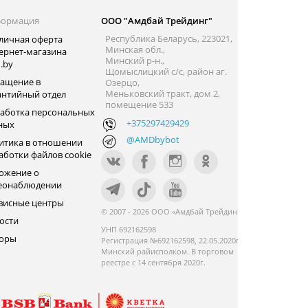
ормация
ООО "Амдбай Трейдинг"
Республика Беларусь, 223021,
личная оферта
Минская обл.,
ернет-магазина
Минский р-н.,
.by
Щомыслицкий с/с, район аг.
ащение в
Озерцо,
Меньковский тракт, дом 2,
антийный отдел
помещение 533
аботка персональных
+375297429429
ных
@AMDbybot
итика в отношении
аботки файлов cookie
ожение о
еонаблюдении
висные центры
© 2007 - 2026 ООО «Амдбай Трейдинг»
ости
УНП 692162598
оры
Регистрация №692162598, 22.05.2020г.
Минский райисполком. В торговом
реестре с 14 сентября 2020г.