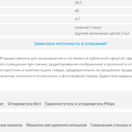
28.5
40
4.7
мерный стакан
круглая маленькая щётка: 2 шт
Заметили неточность в описании?
R предоставлена для ознакомления и не является публичной офертой. Цве
йного освещения при съемке, редактирования изображений и различий в 
актеристики и комплектацию товара, предварительно не уведомляя прода
зможные неточности в описании и фотографиях товара. Будем благодарны
er
Отпариватели Bort
Пароочистители и отпариватели Philips
ьные машины
Машинки для удаления катышков
Гладильные станции и