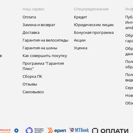
Наш сервис
Спецпредложения
Инф
Оплата
Кредит
Пуб
Инт
Замена и возврат
Юридическим лицам
amd
ь
Доставка
Бонусная программа
Обр
Гарантия на велосипеды
Акции
гар
Гарантия на шины
Уценка
Обр
дан
в
Как совершить покупку
Пол
Программа "Гарантия
обр
Плюс"
Пол
Сборка ПК
вид
Отзывы
Сер
Самовывоз
Нов
Обз