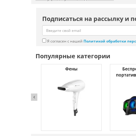
Подписаться на рассылку и п
Я согласен с нашей
Политикой обработки пер
Популярные категории
тяжки
Фены
Беспр
портати