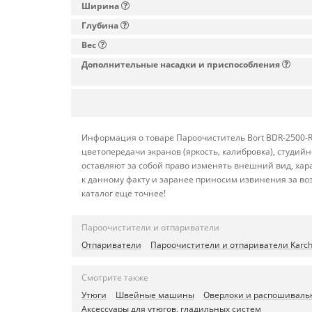
Ширина
Глубина
Вес
Дополнительные насадки и приспособления
Информация о товаре Пароочиститель Bort BDR-2500-R
цветопередачи экранов (яркость, калибровка), студи
оставляют за собой право изменять внешний вид, хар
к данному факту и заранее приносим извинения за во
каталог еще точнее!
Пароочистители и отпариватели
Отпариватели
Пароочистители и отпариватели Karch
Смотрите также
Утюги
Швейные машины
Оверлоки и распошивал
Аксессуары для утюгов, гладильных систем