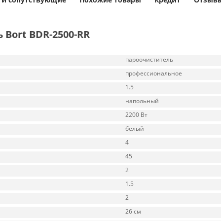
Bort BDR-2500-RR
пароочиститель
профессиональное
1.5
напольный
2200 Вт
белый
4
45
2
1.5
2
26 см