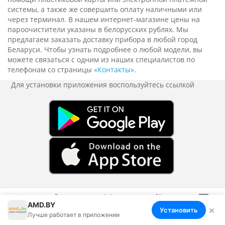
системы, а также же совершить оплату наличными или
через терминал. В нашем интернет-магазине цены на
пароочистители указаны в белорусских рублях. Мы
предлагаем заказать доставку прибора в любой город
Беларуси. Чтобы узнать подробнее о любой модели, вы
можете связаться с одним из наших специалистов по
телефонам со страницы
«Контакты»
.
Для установки приложения
воспользуйтесь ссылкой
О компании
Наш сервис
AMD.BY
×
Установить
Меню
Корзина
Избранное
Сравнение
Войти
Лучше работает в приложении
Реквизиты
Оплата