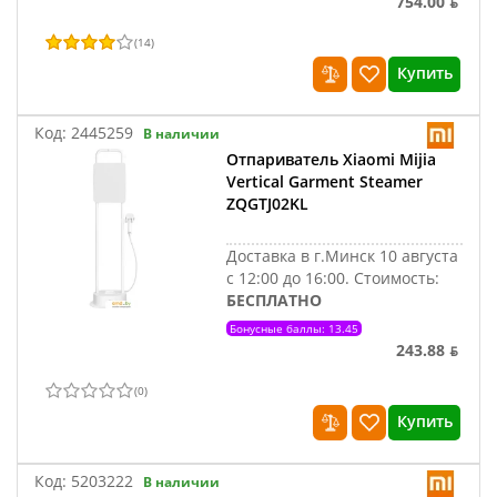
754.00 ƃ
(
14
)
Купить
Код:
2445259
В наличии
Отпариватель Xiaomi Mijia
Vertical Garment Steamer
ZQGTJ02KL
Доставка в г.Минск 10 августа
с 12:00 до 16:00.
Стоимость:
БЕСПЛАТНО
Бонусные баллы: 13.45
243.88 ƃ
(
0
)
Купить
Код:
5203222
В наличии