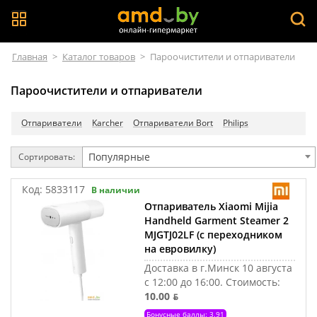
Главная
>
Каталог товаров
>
Пароочистители и отпариватели
Пароочистители и отпариватели
Отпариватели
Karcher
Отпариватели Bort
Philips
Популярные
Сортировать:
Код:
5833117
В наличии
Отпариватель Xiaomi Mijia
Handheld Garment Steamer 2
MJGTJ02LF (с переходником
на евровилку)
Доставка в г.Минск 10 августа
с 12:00 до 16:00.
Стоимость:
10.00 ƃ
Бонусные баллы: 3.91