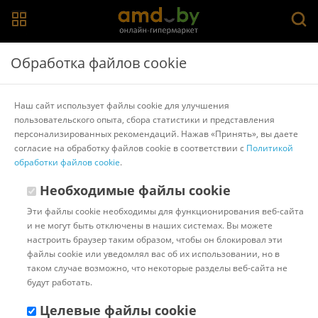
Главная
>
Каталог товаров
>
Парикмахерские инструменты и
Обработка файлов cookie
принадлежности
Парикмахерские инструменты и принадлежности
Наш сайт использует файлы cookie для улучшения
пользовательского опыта, сбора статистики и представления
Популярные
Сортировать:
персонализированных рекомендаций. Нажав «Принять», вы даете
согласие на обработку файлов cookie в соответствии с
Политикой
Код:
770528
обработки файлов cookie
В наличии
.
Ножницы парикмахерские
Необходимые файлы cookie
Mertz A1300
Эти файлы cookie необходимы для функционирования веб-сайта
и не могут быть отключены в наших системах. Вы можете
настроить браузер таким образом, чтобы он блокировал эти
Доставка в г.Минск 11 августа
файлы cookie или уведомлял вас об их использовании, но в
с 18:00 до 23:00.
Стоимость:
таком случае возможно, что некоторые разделы веб-сайта не
10.00 ƃ
будут работать.
Бонусные баллы: 0.69
13.77 ƃ
Целевые файлы cookie