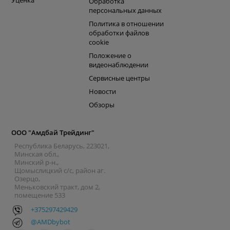
Уценка
Обработка
персональных данных
Политика в отношении
обработки файлов
cookie
Положение о
видеонаблюдении
Сервисные центры
Новости
Обзоры
ООО "Амдбай Трейдинг"
Республика Беларусь, 223021,
Минская обл.,
Минский р-н.,
Щомыслицкий с/с, район аг.
Озерцо,
Меньковский тракт, дом 2,
помещение 533
+375297429429
@AMDbybot