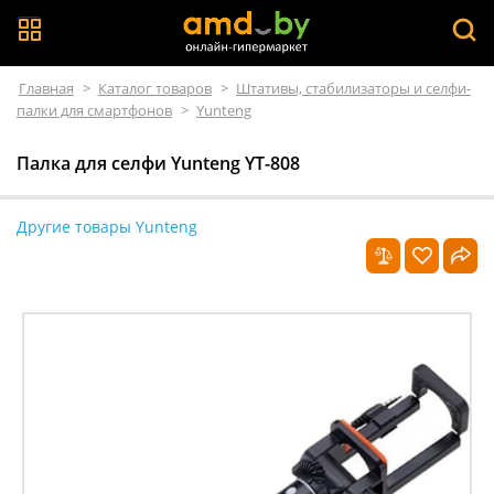
Главная
>
Каталог товаров
>
Штативы, стабилизаторы и селфи-
палки для смартфонов
>
Yunteng
Палка для селфи Yunteng YT-808
Другие товары Yunteng