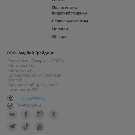
Положение о
видеонаблюдении
Сервисные центры
Новости
Обзоры
ООО "Амдбай Трейдинг"
Республика Беларусь, 223021,
Минская обл.,
Минский р-н.,
Щомыслицкий с/с, район аг.
Озерцо,
Меньковский тракт, дом 2,
помещение 533
+375297429429
@AMDbybot