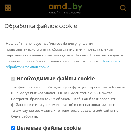
Главная
>
Каталог товаров
>
Штативы, стабилизаторы и селфи-
Обработка файлов cookie
палки для смартфонов
>
XO
Подставка-держатель XO SS16 с искусственным
Наш сайт использует файлы cookie для улучшения
интеллектом (с подсветкой)
пользовательского опыта, сбора статистики и представления
персонализированных рекомендаций. Нажав «Принять», вы даете
согласие на обработку файлов cookie в соответствии с
Политикой
Другие товары XO
обработки файлов cookie
.
Необходимые файлы cookie
Эти файлы cookie необходимы для функционирования веб-сайта
и не могут быть отключены в наших системах. Вы можете
настроить браузер таким образом, чтобы он блокировал эти
файлы cookie или уведомлял вас об их использовании, но в
таком случае возможно, что некоторые разделы веб-сайта не
будут работать.
Целевые файлы cookie