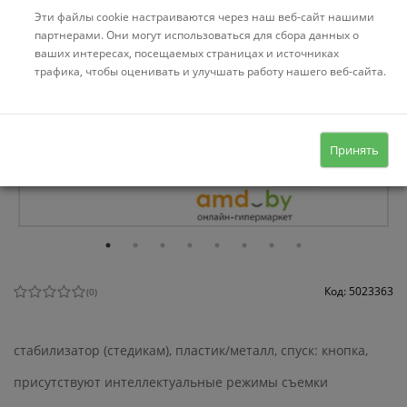
Эти файлы cookie настраиваются через наш веб-сайт нашими
партнерами. Они могут использоваться для сбора данных о
ваших интересах, посещаемых страницах и источниках
трафика, чтобы оценивать и улучшать работу нашего веб-сайта.
Принять
Код: 5023363
(
0
)
стабилизатор (стедикам), пластик/металл, спуск: кнопка,
присутствуют интеллектуальные режимы съемки