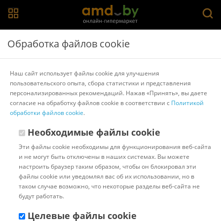
Главная
>
Каталог товаров
>
Штативы, стабилизаторы и селфи-
Обработка файлов cookie
палки для смартфонов
>
Funsnap
Стабилизатор Funsnap Capture 2s
Наш сайт использует файлы cookie для улучшения
пользовательского опыта, сбора статистики и представления
персонализированных рекомендаций. Нажав «Принять», вы даете
Другие товары Funsnap
согласие на обработку файлов cookie в соответствии с
Политикой
обработки файлов cookie
.
Необходимые файлы cookie
Эти файлы cookie необходимы для функционирования веб-сайта
и не могут быть отключены в наших системах. Вы можете
настроить браузер таким образом, чтобы он блокировал эти
файлы cookie или уведомлял вас об их использовании, но в
таком случае возможно, что некоторые разделы веб-сайта не
будут работать.
Целевые файлы cookie