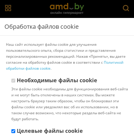
Главная
>
Каталог товаров
>
Штативы, стабилизаторы и селфи-
Обработка файлов cookie
палки для смартфонов
Моноподы в Бресте
Наш сайт использует файлы cookie для улучшения
пользовательского опыта, сбора статистики и представления
Популярные
Сортировать:
персонализированных рекомендаций. Нажав «Принять», вы даете
согласие на обработку файлов cookie в соответствии с
Политикой
Код:
1110618
обработки файлов cookie
В наличии
.
Трипод Ugreen LP586 15062
Необходимые файлы cookie
Эти файлы cookie необходимы для функционирования веб-сайта
и не могут быть отключены в наших системах. Вы можете
настроить браузер таким образом, чтобы он блокировал эти
Доставка в г.Минск 10 августа
файлы cookie или уведомлял вас об их использовании, но в
с 18:00 до 23:00.
Стоимость:
таком случае возможно, что некоторые разделы веб-сайта не
10.00 ƃ
будут работать.
Бонусные баллы: 1.70
85.02 ƃ
Целевые файлы cookie