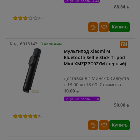
Бонусные баллы: 4.44
88.84 ƃ
(
2
)
Купить
Код:
6016143
В наличии
Мультипод Xiaomi Mi
Bluetooth Selfie Stick Tripod
Mini XMZJZPG02YM (черный)
Доставка в г.Минск 08 августа
с 13:00 до 18:00.
Стоимость:
10.00 ƃ
Бонусные баллы: 2.50
50.00 ƃ
(
1
)
Купить