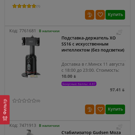
(
1
)
Купить
Код:
7761681
В наличии
Подставка-держатель XO
SS16 с искусственным
интеллектом (без подсветки)
Доставка в г.Минск 11 августа
с 18:00 до 23:00.
Стоимость:
10.00 ƃ
Бонусные баллы: 4.87
97.41 ƃ
(
0
)
Фильтр
Купить
Код:
7471913
В наличии
Стабилизатор Gudsen Moza