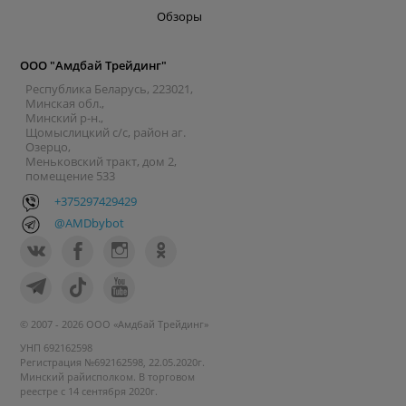
Обзоры
ООО "Амдбай Трейдинг"
Республика Беларусь, 223021,
Минская обл.,
Минский р-н.,
Щомыслицкий с/с, район аг.
Озерцо,
Меньковский тракт, дом 2,
помещение 533
+375297429429
@AMDbybot
© 2007 - 2026 ООО «Амдбай Трейдинг»
УНП 692162598
Регистрация №692162598, 22.05.2020г.
Минский райисполком. В торговом
реестре с 14 сентября 2020г.