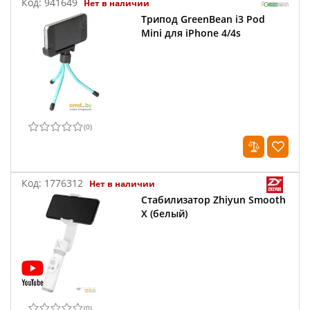
Код:
941649
Нет в наличии
Трипод GreenBean i3 Pod
Mini для iPhone 4/4s
(
0
)
Код:
1776312
Нет в наличии
Стабилизатор Zhiyun Smooth
X (белый)
(
0
)