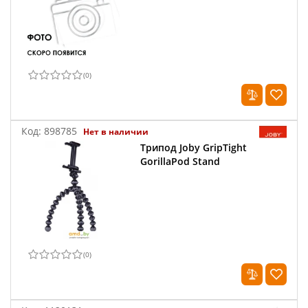
(
0
)
Код:
898785
Нет в наличии
Трипод Joby GripTight
GorillaPod Stand
(
0
)