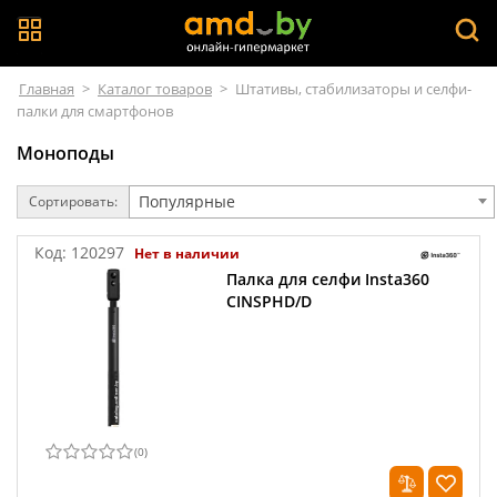
Главная
>
Каталог товаров
>
Штативы, стабилизаторы и селфи-
палки для смартфонов
Моноподы
Популярные
Сортировать:
Код:
120297
Нет в наличии
Палка для селфи Insta360
CINSPHD/D
(
0
)