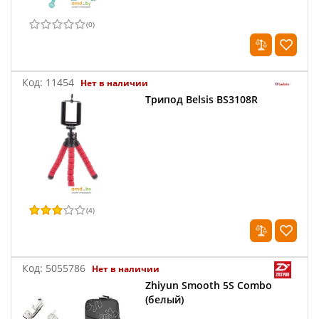
(
0
)
Код:
11454
Нет в наличии
Трипод Belsis BS3108R
(
4
)
Код:
5055786
Нет в наличии
Zhiyun Smooth 5S Combo
(белый)