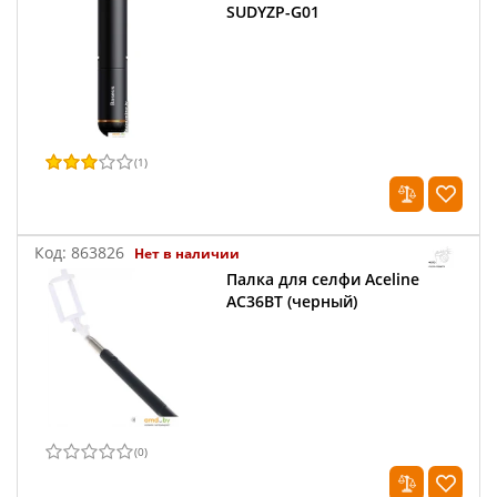
SUDYZP-G01
(
1
)
Код:
863826
Нет в наличии
Палка для селфи Aceline
AC36BT (черный)
(
0
)