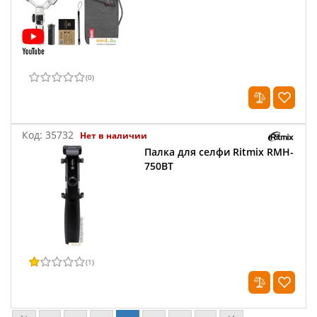
(
0
)
Код:
35732
Нет в наличии
Палка для селфи Ritmix RMH-
750BT
(
1
)