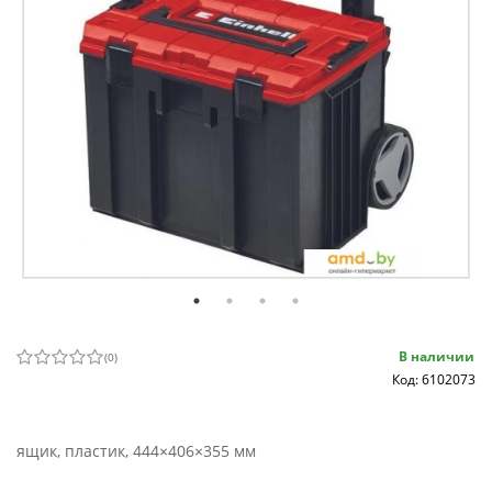
В наличии
(
0
)
Код: 6102073
ящик, пластик, 444×406×355 мм