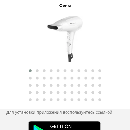
Фены
Беспро
Для установки приложения
воспользуйтесь ссылкой