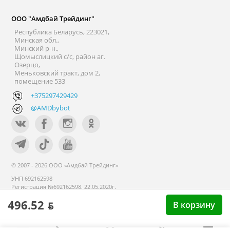
ООО "Амдбай Трейдинг"
Республика Беларусь, 223021,
Минская обл.,
Минский р-н.,
Щомыслицкий с/с, район аг.
Озерцо,
Меньковский тракт, дом 2,
помещение 533
+375297429429
@AMDbybot
© 2007 - 2026 ООО «Амдбай Трейдинг»
УНП 692162598
Регистрация №692162598, 22.05.2020г.
Минский райисполком. В торговом
496.52 ƃ
В корзину
реестре с 14 сентября 2020г.