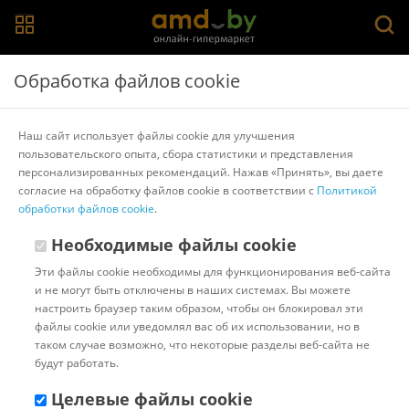
Главная
>
Каталог товаров
>
Операционные системы
Обработка файлов cookie
Операционные системы
Наш сайт использует файлы cookie для улучшения
пользовательского опыта, сбора статистики и представления
Популярные
Сортировать:
персонализированных рекомендаций. Нажав «Принять», вы даете
согласие на обработку файлов cookie в соответствии с
Политикой
Показано с 0 по 0 из 0 (всего 0 страниц)
обработки файлов cookie
.
Необходимые файлы cookie
Смотрите также
Эти файлы cookie необходимы для функционирования веб-сайта
Программное обеспечение
Карты оплаты и подписки
и не могут быть отключены в наших системах. Вы можете
настроить браузер таким образом, чтобы он блокировал эти
Регионы
файлы cookie или уведомлял вас об их использовании, но в
Брест
Гомель
таком случае возможно, что некоторые разделы веб-сайта не
будут работать.
Целевые файлы cookie
Популярные товары