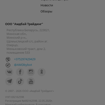
Новости
Обзоры
ООО "Амдбай Трейдинг"
Республика Беларусь, 223021,
Минская обл.,
Минский р-н.,
Щомыслицкий с/с, район аг.
Озерцо,
Меньковский тракт, дом 2,
помещение 533
+375297429429
@AMDbybot
© 2007 - 2026 ООО «Амдбай Трейдинг»
УНП 692162598
Регистрация №692162598, 22.05.2020г.
Минский райисполком. В торговом