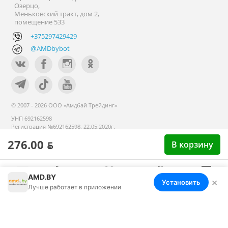
Озерцо,
Меньковский тракт, дом 2,
помещение 533
+375297429429
@AMDbybot
© 2007 - 2026 ООО «Амдбай Трейдинг»
УНП 692162598
Регистрация №692162598, 22.05.2020г.
Минский райисполком. В торговом
276.00 ƃ
реестре с 14 сентября 2020г.
В корзину
AMD.BY
×
Установить
Меню
Корзина
Избранное
Сравнение
Войти
Лучше работает в приложении
Номер телефона работников местных исполнительных и
распорядительных органов по месту государственной
регистрации ООО «Амдбай Трейдинг», уполномоченных
рассматривать обращения покупателей: +375 17 270-35-