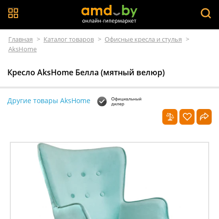
Главная
>
Каталог товаров
>
Офисные кресла и стулья
>
AksHome
Кресло AksHome Белла (мятный велюр)
Другие товары AksHome