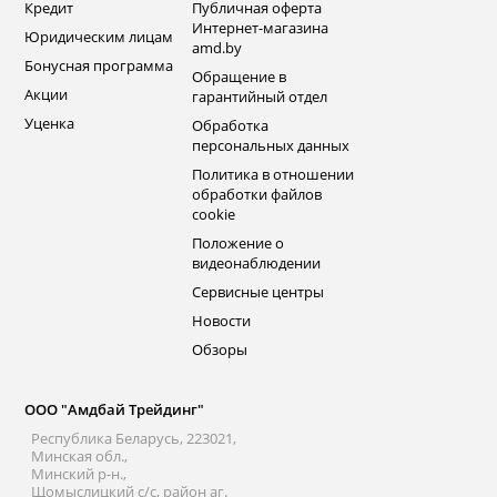
Кредит
Публичная оферта
Интернет-магазина
Юридическим лицам
amd.by
Бонусная программа
Обращение в
Акции
гарантийный отдел
Уценка
Обработка
персональных данных
Политика в отношении
обработки файлов
cookie
Положение о
видеонаблюдении
Сервисные центры
Новости
Обзоры
ООО "Амдбай Трейдинг"
Республика Беларусь, 223021,
Минская обл.,
Минский р-н.,
Щомыслицкий с/с, район аг.