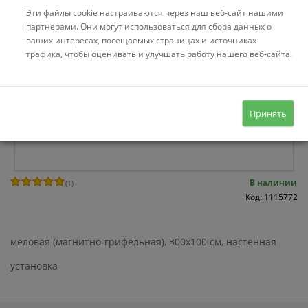
Эти файлы cookie настраиваются через наш веб-сайт нашими
партнерами. Они могут использоваться для сбора данных о
ваших интересах, посещаемых страницах и источниках
трафика, чтобы оценивать и улучшать работу нашего веб-сайта.
Принять
В наличии
(
1
)
Код: 1115772
меловая (магнитно-грифельная), 300x100 см, настенная
установка