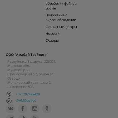
обработки файлов
cookie
Положение о
видеонаблюдении
Сервисные центры
Новости
Обзоры
ООО "Амдбай Трейдинг"
Республика Беларусь, 223021,
Минская обл.,
Минский р-н.,
Щомыслицкий с/с, район аг.
Озерцо,
Меньковский тракт, дом 2,
помещение 533
+375297429429
@AMDbybot