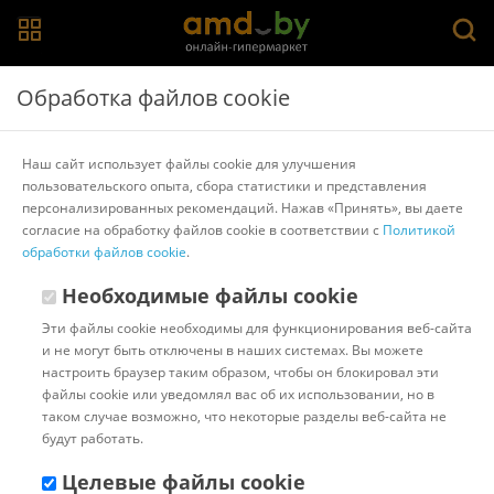
Главная
>
Каталог товаров
>
Офисные доски, флипчарты
>
Обработка файлов cookie
Staff
Меловая доска Staff 238009
Наш сайт использует файлы cookie для улучшения
пользовательского опыта, сбора статистики и представления
персонализированных рекомендаций. Нажав «Принять», вы даете
Другие товары Staff
согласие на обработку файлов cookie в соответствии с
Политикой
обработки файлов cookie
.
Необходимые файлы cookie
Эти файлы cookie необходимы для функционирования веб-сайта
и не могут быть отключены в наших системах. Вы можете
настроить браузер таким образом, чтобы он блокировал эти
файлы cookie или уведомлял вас об их использовании, но в
таком случае возможно, что некоторые разделы веб-сайта не
будут работать.
Целевые файлы cookie