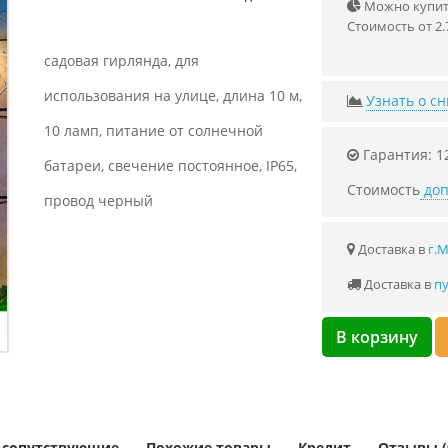
Можно купить
Стоимость от 2.
садовая гирлянда, для
использования на улице, длина 10 м,
Узнать о с
10 ламп, питание от солнечной
Гарантия: 1
батареи, свечение постоянное, IP65,
Стоимость
доп
провод черный
Доставка в
г.
Доставка в
пу
В корзину
и сопутствующие
Похожие товары
Кредит
Отзывы (