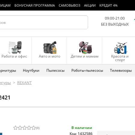
ЛИЦАМ
БОНУСНАЯ ПРОГРАММА
САМОВЫВОЗ
АКЦИИ
КРЕДИТ 4%
09:00-21:00
БЕЗ ВЫХОДНЫХ
Работа и офис
Авто и мото
Детям и мамам
Красота и
спорт
арнитуры
Ноутбуки
Пылесосы
Роботы-пылесосы
Телевизоры
фигуры
>
REXANT
2421
В наличии
(
0
)
Код: 1432586