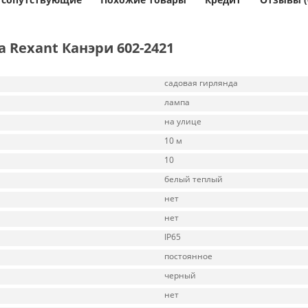
 Rexant Канэри 602-2421
садовая гирлянда
лампа
на улице
10 м
10
белый теплый
нет
нет
IP65
постоянное
черный
нет