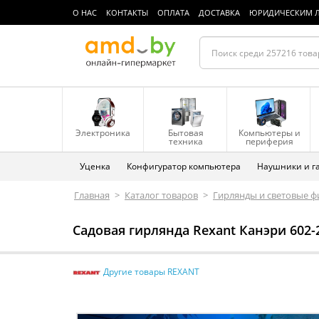
О НАС
КОНТАКТЫ
ОПЛАТА
ДОСТАВКА
ЮРИДИЧЕСКИМ 
Электроника
Бытовая
Компьютеры и
техника
периферия
Уценка
Конфигуратор компьютера
Наушники и г
Главная
>
Каталог товаров
>
Гирлянды и световые 
Садовая гирлянда Rexant Канэри 602-
Другие товары REXANT