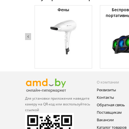
жки
Фены
Беспров
портативн
О компании
Реквизиты
Контакты
Для установки приложения
наведите
камеру на QR‑код или
воспользуйтесь
Обратная связь
ссылкой
Поставщикам
Вакансии
Каталог товаров