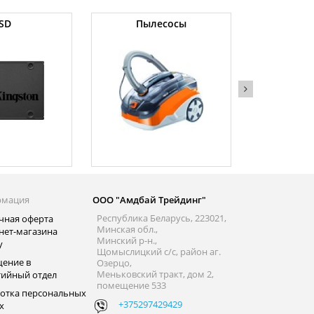
SD
Пылесосы
Оператив
рмация
ООО "Амдбай Трейдинг"
Республика Беларусь, 223021,
чная оферта
Минская обл.,
нет-магазина
Минский р-н.,
y
Щомыслицкий с/с, район аг.
ение в
Озерцо,
Меньковский тракт, дом 2,
тийный отдел
помещение 533
отка персональных
+375297429429
х