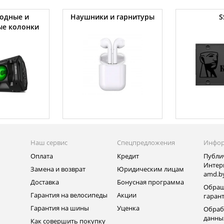
одные и
Наушники и гарнитуры
S
ые колонки
Наш сервис
Спецпредложения
Инфо
Оплата
Кредит
Публи
Интер
Замена и возврат
Юридическим лицам
amd.b
Доставка
Бонусная программа
Обращ
Гарантия на велосипеды
Акции
гаран
Гарантия на шины
Уценка
Обраб
данны
Как совершить покупку