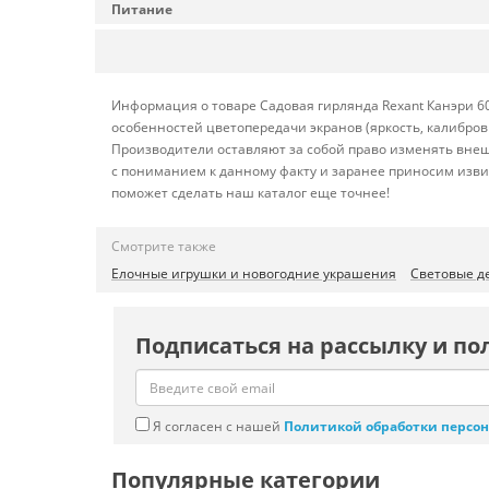
Питание
Информация о товаре Садовая гирлянда Rexant Канэри 60
особенностей цветопередачи экранов (яркость, калибро
Производители оставляют за собой право изменять внеш
с пониманием к данному факту и заранее приносим изви
поможет сделать наш каталог еще точнее!
Смотрите также
Елочные игрушки и новогодние украшения
Световые д
Подписаться на рассылку и по
Я согласен с нашей
Политикой обработки персо
Популярные категории