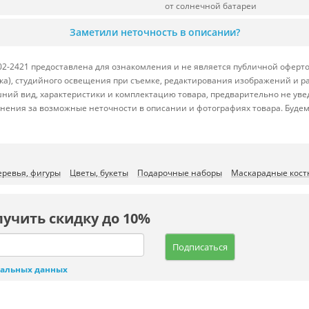
от солнечной батареи
Заметили неточность в описании?
2-2421 предоставлена для ознакомления и не является публичной офертой
вка), студийного освещения при съемке, редактирования изображений и р
ний вид, характеристики и комплектацию товара, предварительно не уве
нения за возможные неточности в описании и фотографиях товара. Будем
еревья, фигуры
Цветы, букеты
Подарочные наборы
Маскарадные кос
лучить скидку до 10%
Подписаться
нальных данных