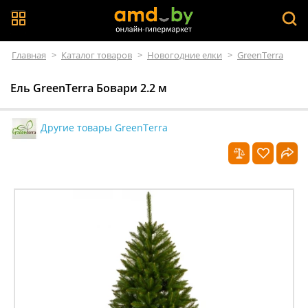
Главная
>
Каталог товаров
>
Новогодние елки
>
GreenTerra
Ель GreenTerra Бовари 2.2 м
Другие товары GreenTerra