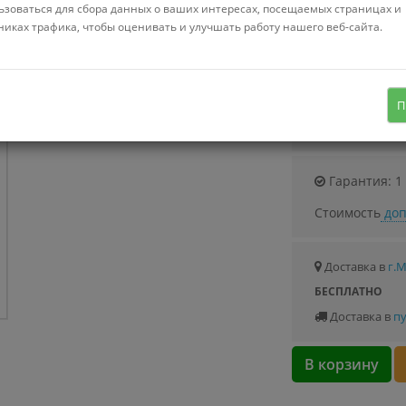
Можно купить
ьзоваться для сбора данных о ваших интересах, посещаемых страницах и
Стоимость от 16
никах трафика, чтобы оценивать и улучшать работу нашего веб-сайта.
2.4 м
искусственная ель, литая, 2.4 м, цвет
П
зеленый
Узнать о с
Гарантия: 1
Стоимость
доп
Доставка в
г.
БЕСПЛАТНО
Доставка в
пу
В корзину