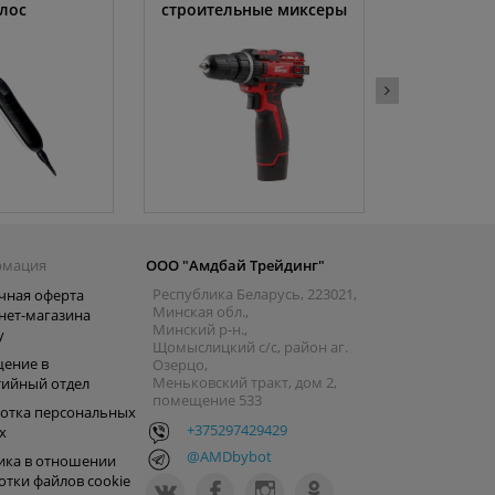
лос
строительные миксеры
рмация
ООО "Амдбай Трейдинг"
Республика Беларусь, 223021,
чная оферта
Минская обл.,
нет-магазина
Минский р-н.,
y
Щомыслицкий с/с, район аг.
ение в
Озерцо,
Меньковский тракт, дом 2,
тийный отдел
помещение 533
отка персональных
+375297429429
х
@AMDbybot
ика в отношении
отки файлов cookie