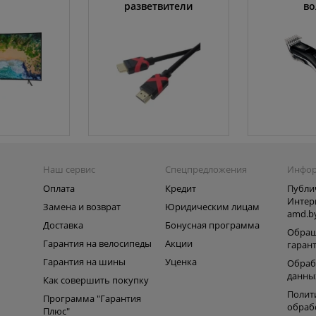
разветвители
во
Наш сервис
Спецпредложения
Инфо
Оплата
Кредит
Публи
Интер
Замена и возврат
Юридическим лицам
amd.b
Доставка
Бонусная программа
Обращ
Гарантия на велосипеды
Акции
гаран
Гарантия на шины
Уценка
Обраб
данны
Как совершить покупку
Полит
Программа "Гарантия
обраб
Плюс"