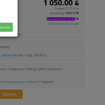
1 050.00 ƃ
 в кредит
.31 ƃ/мec.
Скидка 57.75 ƃ по
промокоду
AMD15
Бонусные баллы: 52.50
Юридическим лицам
ринять
нижении цены
 месяц
. гарантии
на 1 год: 105.00 ƃ
Минск
10 августа с 18:00 до 23:00.
Стоимость:
нкт самовывоза (г.Минск)
11 августа
Купить