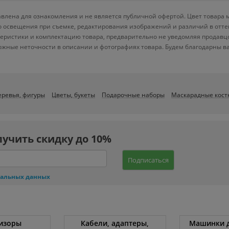
тавлена для ознакомления и не является публичной офертой. Цвет товара 
ого освещения при съемке, редактирования изображений и различий в отт
теристики и комплектацию товара, предварительно не уведомляя продавц
ожные неточности в описании и фотографиях товара. Будем благодарны в
еревья, фигуры
Цветы, букеты
Подарочные наборы
Маскарадные кос
лучить скидку до 10%
Подписаться
нальных данных
изоры
Кабели, адаптеры,
Машинки д