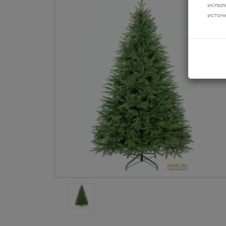
испол
источ