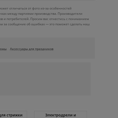
может отличаться от фото из-за особенностей
енках между партиями производства. Производители
ов и потребителей. Просим вас отнестись с пониманием
ам за сообщение об ошибках — это поможет сделать наш
тюмы
Аксессуары для праздников
ля стрижки
Электродрели и
Автомоби