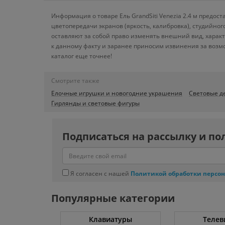
Информация о товаре Ель GrandSiti Venezia 2.4 м предос
цветопередачи экранов (яркость, калибровка), студийн
оставляют за собой право изменять внешний вид, харак
к данному факту и заранее приносим извинения за возм
каталог еще точнее!
Смотрите также
Елочные игрушки и новогодние украшения
Световые д
Гирлянды и световые фигуры
Подписаться на рассылку и по
Я согласен с нашей
Политикой обработки персо
Популярные категории
ные машины
Клавиатуры
Телев