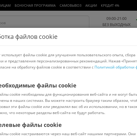
ЛИЦАМ
БОНУСНАЯ ПРОГРАММА
САМОВЫВОЗ
АКЦИИ
КРЕДИТ 4%
09:00-21:00
БЕЗ ВЫХОДНЫХ
отка файлов cookie
 использует файлы cookie для улучшения пользовательского опыта, сбора
Работа и офис
Авто и мото
Детям и мамам
Красота и
спорт
ки и представления персонализированных рекомендаций. Нажав «Принят
гласие на обработку файлов cookie в соответствии с
Политикой обработки 
арнитуры
Ноутбуки
Пылесосы
Роботы-пылесосы
Телевизоры
ndSiti
еобходимые файлы cookie
айлы cookie необходимы для функционирования веб-сайта и не могут быт
чены в наших системах. Вы можете настроить браузер таким образом, что
ровал эти файлы cookie или уведомлял вас об их использовании, но в тако
жно, что некоторые разделы веб-сайта не будут работать.
елевые файлы cookie
В наличии
(
2
)
айлы cookie настраиваются через наш веб-сайт нашими партнерами. Они 
Код: 843504