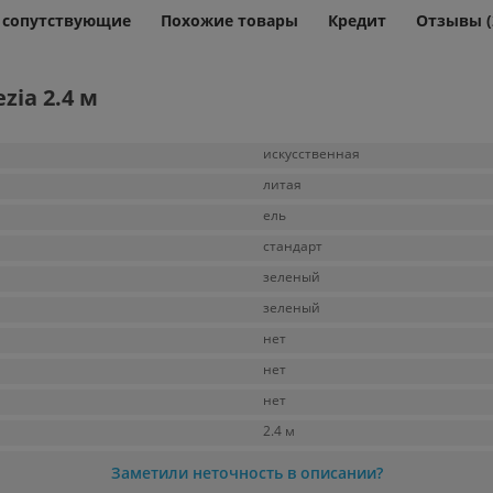
и сопутствующие
Похожие товары
Кредит
Отзывы (
zia 2.4 м
искусственная
литая
ель
стандарт
зеленый
зеленый
нет
нет
нет
2.4 м
Заметили неточность в описании?